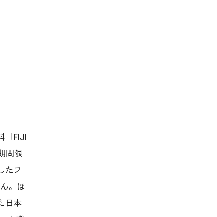
FIJI
の期間限
したフ
さん。ほ
た日本