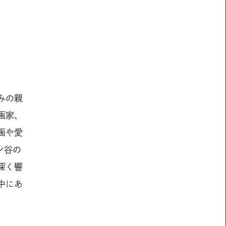
みの親
画家、
画や愛
ン谷の
深く響
中にあ