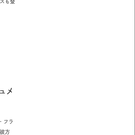
ースも登
キュメ
・フラ
の彼方