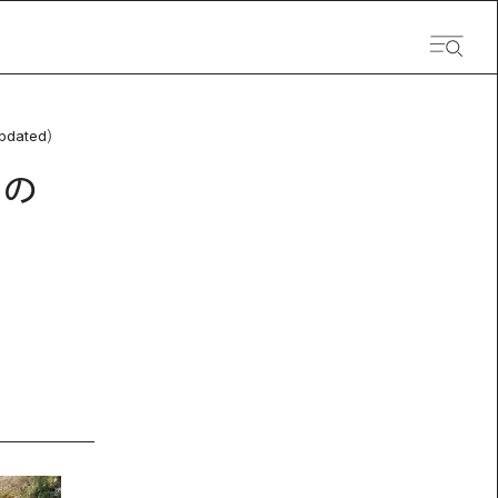
pdated）
目の