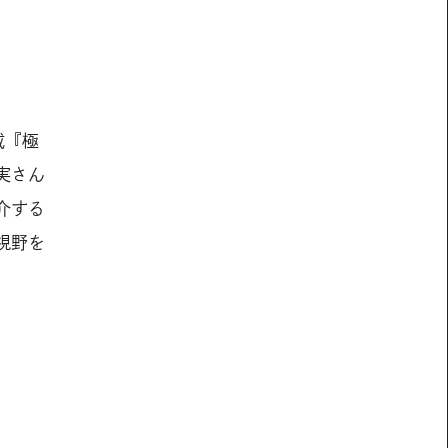
。
載『極
実さん
介する
視野を
。