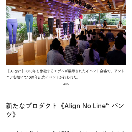
行き
《 Align™︎ 》の10年を象徴するモデルが展示されたイベント会場で、アント
《 
ニアを招いて10周年記念イベントが行われた。
ン
新たなプロダクト《Align No Line™︎ パン
ツ》