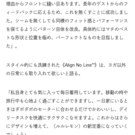
理由からフロントに縫い目あります。長年のゲストからのフ
ィードバックに応えるため、これを無くすことに成功しまし
た。シームを無くしても同様のフィット感とパフォーマンス
を保てるようにパターン自体を改良。具体的にはマチのベス
トな形状と位置を極め、パーフェクトなものを目指しまし
た」。
スタイル的にも洗練された《Align No Line™︎》は、ヨガ以外
の日常にも取り入れて欲しいと語る。
「私自身とても気に入って毎日着用しています。移動の時や
旅行中も心地よく過ごすことができますし、一日家にいると
きはダボダボのセーターに合わせるだけでかわいいし、デイ
リータスクを快適にサクサクこなせますよ。これからはさら
にデザインも増えて、〈ルルレモン〉の新定番になっていく
でしょう」。