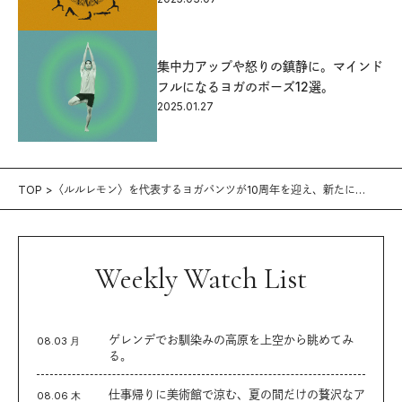
集中力アップや怒りの鎮静に。マインド
フルになるヨガのポーズ12選。
2025.01.27
TOP
〈ルルレモン〉を代表するヨガパンツが10周年を迎え、新たに
《Align No Line™︎ パンツ》が登場！
Weekly Watch List
ゲレンデでお馴染みの高原を上空から眺めてみ
08.03 月
る。
仕事帰りに美術館で涼む、夏の間だけの贅沢なア
08.06 木