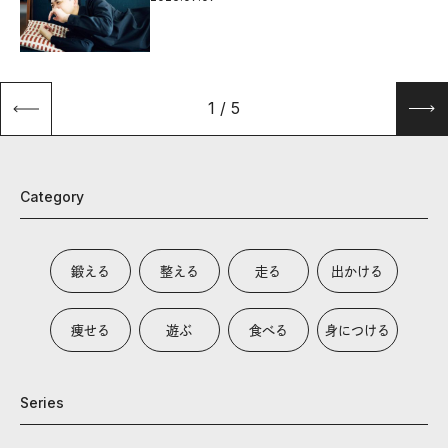
1
/
5
Category
鍛える
整える
走る
出かける
痩せる
遊ぶ
食べる
身につける
Series