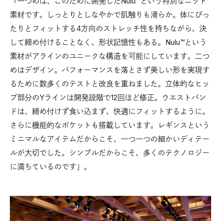
「一つめは、このために開発したNulu™︎という特別なニット
素材です。しっとりとしなやかで肌触りも滑らか。体にぴっ
たりとフィットする4方向のストレッチ性を持ちながら、決
して締め付けることなく、形状記憶性もある。Nulu™︎という
素材がアラインのユニークな構造を可能にしています。二つ
めはデザイン。パフォーマンスを落とさず美しい形を実現す
るために数多くのテストと改良を重ねました。立体的なヒッ
プ部分のYラインは開発段階で12回ほど修正。ウエストバン
ドは、締め付けず食い込まず、快適にフィットするように。
さらに機能的なポケットも搭載しています。レギンスという
ミニマルなアイテムだからこそ、一つ一つの細かいディテー
ルが大切でした。シンプルだからこそ、多くのテクノロジー
に満ちているのです」。