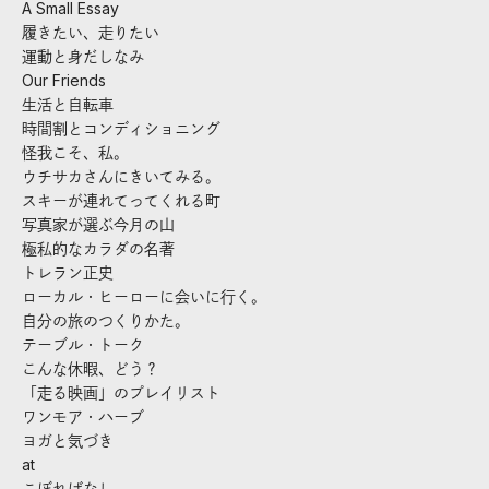
A Small Essay
履きたい、走りたい
運動と身だしなみ
Our Friends
生活と自転車
時間割とコンディショニング
怪我こそ、私。
ウチサカさんにきいてみる。
スキーが連れてってくれる町
写真家が選ぶ今月の山
極私的なカラダの名著
トレラン正史
ローカル・ヒーローに会いに行く。
自分の旅のつくりかた。
テーブル・トーク
こんな休暇、どう？
「走る映画」のプレイリスト
ワンモア・ハーブ
ヨガと気づき
at
こぼればなし