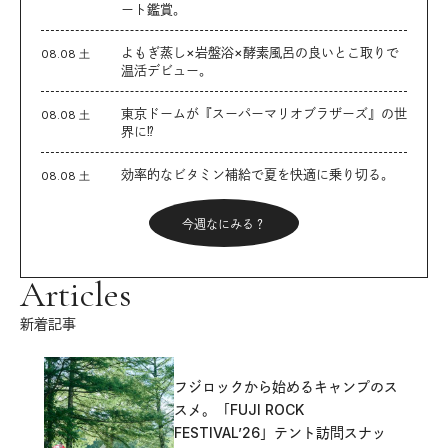
ート鑑賞。
よもぎ蒸し×岩盤浴×酵素風呂の良いとこ取りで
08.08 土
温活デビュー。
東京ドームが『スーパーマリオブラザーズ』の世
08.08 土
界に⁉︎
効率的なビタミン補給で夏を快適に乗り切る。
08.08 土
今週なにみる？
Articles
新着記事
フジロックから始めるキャンプのス
スメ。「FUJI ROCK
FESTIVAL’26」テント訪問スナッ