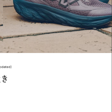
pdated）
履き