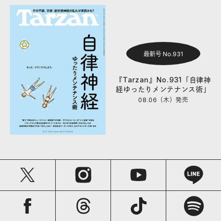
最新号 No.931
『Tarzan』No.931「自律神
経ゆったりメンテナンス術」
08.06（木）
発売