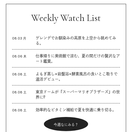
Weekly Watch List
ゲレンデでお馴染みの高原を上空から眺めてみ
08.03 月
る。
仕事帰りに美術館で涼む、夏の間だけの贅沢なア
08.06 木
ート鑑賞。
よもぎ蒸し×岩盤浴×酵素風呂の良いとこ取りで
08.08 土
温活デビュー。
東京ドームが『スーパーマリオブラザーズ』の世
08.08 土
界に⁉︎
効率的なビタミン補給で夏を快適に乗り切る。
08.08 土
今週なにみる？