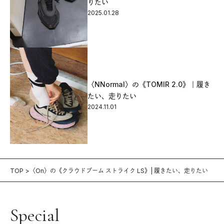
りたい
2025.01.28
〈NNormal〉の《TOMIR 2.0》｜履き
たい、走りたい
2024.11.01
TOP
〈On〉の《クラウドブーム ストライク LS》| 履きたい、走りたい
Special