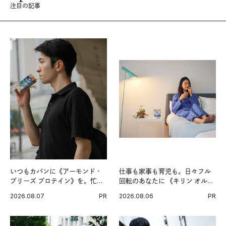
注目の記事
いつもカバンに《アーモンド・
仕事も家事も育児も。日々フル
ブリーズ プロテイン》を。忙し
回転のあなたに 《キリン オルニ
い毎日の簡単コンディショニン
チンPRO》という新習慣。
2026.08.07
PR
2026.08.06
PR
グ習慣。