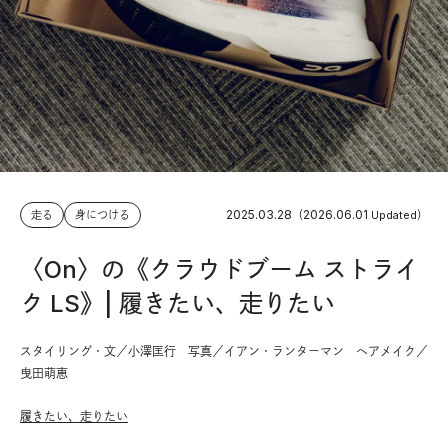
2025.03.28
2026.06.01
走る
身につける
（
Updated）
〈On〉の《クラウドブーム ストライ
ク LS》| 履きたい、走りたい
スタイリング・文／小澤匡行 写真／イアン・ランターマン ヘアメイク／
曳田萌恵
履きたい、走りたい