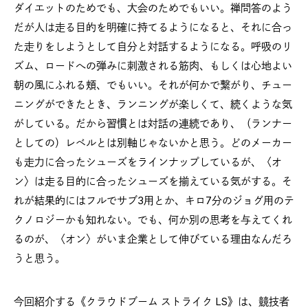
ダイエットのためでも、大会のためでもいい。禅問答のよう
だが人は走る目的を明確に持てるようになると、それに合っ
た走りをしようとして自分と対話するようになる。呼吸のリ
ズム、ロードへの弾みに刺激される筋肉、もしくは心地よい
朝の風にふれる頬、でもいい。それが何かで繋がり、チュー
ニングができたとき、ランニングが楽しくて、続くような気
がしている。だから習慣とは対話の連続であり、（ランナー
としての）レベルとは別軸じゃないかと思う。どのメーカー
も走力に合ったシューズをラインナップしているが、〈オ
ン〉は走る目的に合ったシューズを揃えている気がする。そ
れが結果的にはフルでサブ3用とか、キロ7分のジョグ用のテ
クノロジーかも知れない。でも、何か別の思考を与えてくれ
るのが、〈オン〉がいま企業として伸びている理由なんだろ
うと思う。
今回紹介する《クラウドブーム ストライク LS》は、競技者