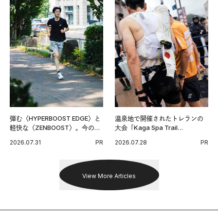
弾む〈HYPERBOOST EDGE〉と
温泉地で開催されたトレランの
軽快な〈ZENBOOST〉。今の時
大会「Kaga Spa Trail
代に寄り添うアディダスが打ち
Endurance 100 by UTMB」。本
2026.07.31
PR
2026.07.28
PR
出した新機軸。
戦を夢見るランナーたちの奮闘
を追った。
View More Articles