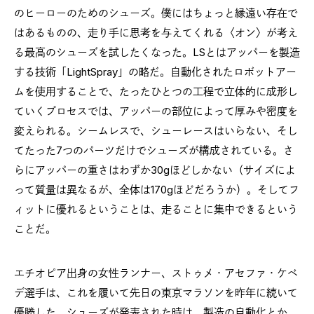
のヒーローのためのシューズ。僕にはちょっと縁遠い存在で
はあるものの、走り手に思考を与えてくれる〈オン〉が考え
る最高のシューズを試したくなった。LSとはアッパーを製造
する技術「LightSpray」の略だ。自動化されたロボットアー
ムを使用することで、たったひとつの工程で立体的に成形し
ていくプロセスでは、アッパーの部位によって厚みや密度を
変えられる。シームレスで、シューレースはいらない、そし
てたった7つのパーツだけでシューズが構成されている。さ
らにアッパーの重さはわずか30gほどしかない（サイズによ
って質量は異なるが、全体は170gほどだろうか）。そしてフ
ィットに優れるということは、走ることに集中できるという
ことだ。
エチオピア出身の女性ランナー、ストゥメ・アセファ・ケベ
デ選手は、これを履いて先日の東京マラソンを昨年に続いて
優勝した。シューズが発表された時は、製造の自動化とか、