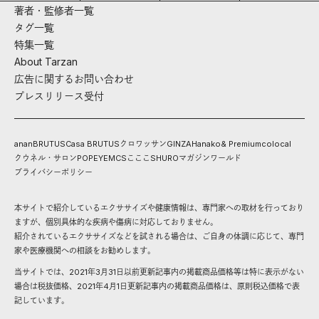
著者・監修者一覧
タグ一覧
特集一覧
About Tarzan
広告に関するお問い合わせ
プレスリリース受付
anan
BRUTUS
Casa BRUTUS
クロワッサン
GINZA
Hanako
& Premium
colocal
クウネル・サロン
POPEYE
MCS
こここ
SHURO
マガジンワールド
プライバシーポリシー
本サイトで紹介しているエクササイズや健康情報は、専門家への取材を行っており
ますが、個別具体的な疾病や傷病に対応しておりません。
紹介されているエクササイズなどを試される場合は、ご自身の体調に応じて、専門
家や医療機関への相談をお勧めします。
当サイトでは、2021年3月31日以前更新記事内の掲載商品価格等は特に表示がない
場合は税抜価格、2021年4月1日更新記事内の掲載商品価格は、原則税込価格で表
記しています。