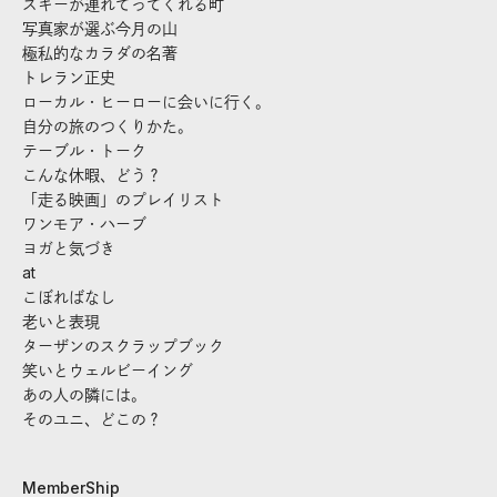
スキーが連れてってくれる町
写真家が選ぶ今月の山
極私的なカラダの名著
トレラン正史
ローカル・ヒーローに会いに行く。
自分の旅のつくりかた。
テーブル・トーク
こんな休暇、どう？
「走る映画」のプレイリスト
ワンモア・ハーブ
ヨガと気づき
at
こぼればなし
老いと表現
ターザンのスクラップブック
笑いとウェルビーイング
あの人の隣には。
そのユニ、どこの？
MemberShip