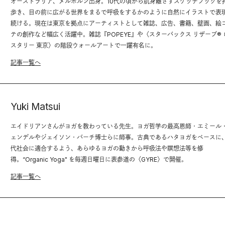
オーストラリア、メルボルン出身。10代の頃から肌身離さずスケッチブックを
歩き、目の前に広がる世界をまるで呼吸をするかのように自然にイラストで表
続ける。現在は東京を拠点にアーティストとして雑誌、広告、書籍、壁画、絵
テの創作など幅広く活躍中。雑誌『POPEYE』や〈スターバックス リザーブ® 
スタリー 東京〉の階段ウォールアートで一躍有名に。
記事一覧へ
Yuki Matsui
エイドリアンさんがヨガを教わっている先生。ヨガ哲学の最高恩師・エミール
ェンデルやジェイソン・バーチ博士らに師事。古典であるハタヨガをベースに
代社会に適合するよう、あらゆるヨガの動きから呼吸法や瞑想法等を修
得。“Organic Yoga" を毎週日曜日に表参道の〈GYRE〉で開催。
記事一覧へ