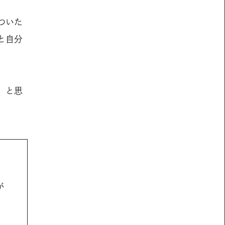
ついた
と自分
」と思
が