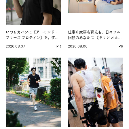
いつもカバンに《アーモンド・
仕事も家事も育児も。日々フル
ブリーズ プロテイン》を。忙し
回転のあなたに 《キリン オルニ
い毎日の簡単コンディショニン
チンPRO》という新習慣。
2026.08.07
PR
2026.08.06
PR
グ習慣。