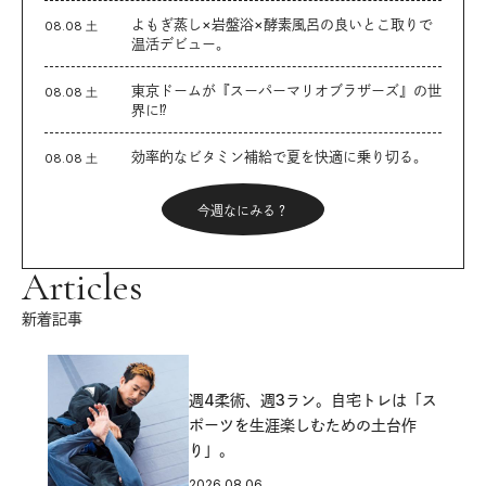
よもぎ蒸し×岩盤浴×酵素風呂の良いとこ取りで
08.08 土
温活デビュー。
東京ドームが『スーパーマリオブラザーズ』の世
08.08 土
界に⁉︎
効率的なビタミン補給で夏を快適に乗り切る。
08.08 土
今週なにみる？
Articles
新着記事
週4柔術、週3ラン。自宅トレは「ス
ポーツを生涯楽しむための土台作
り」。
2026.08.06