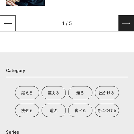
1
/
5
Category
鍛える
整える
走る
出かける
痩せる
遊ぶ
食べる
身につける
Series