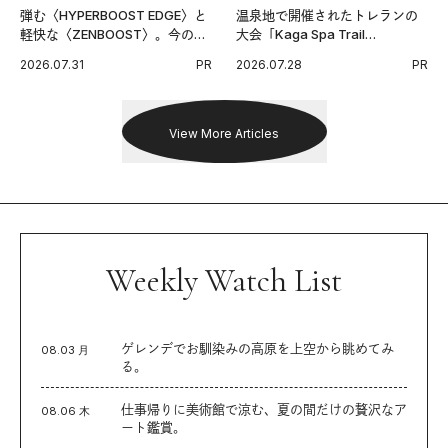
弾む〈HYPERBOOST EDGE〉と
温泉地で開催されたトレランの
軽快な〈ZENBOOST〉。今の時
大会「Kaga Spa Trail
代に寄り添うアディダスが打ち
Endurance 100 by UTMB」。本
2026.07.31
PR
2026.07.28
PR
出した新機軸。
戦を夢見るランナーたちの奮闘
を追った。
View More Articles
Weekly Watch List
ゲレンデでお馴染みの高原を上空から眺めてみ
08.03 月
る。
仕事帰りに美術館で涼む、夏の間だけの贅沢なア
08.06 木
ート鑑賞。