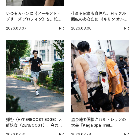
いつもカバンに《アーモンド・
仕事も家事も育児も。日々フル
ブリーズ プロテイン》を。忙し
回転のあなたに 《キリン オルニ
い毎日の簡単コンディショニン
チンPRO》という新習慣。
2026.08.07
PR
2026.08.06
PR
グ習慣。
弾む〈HYPERBOOST EDGE〉と
温泉地で開催されたトレランの
軽快な〈ZENBOOST〉。今の時
大会「Kaga Spa Trail
代に寄り添うアディダスが打ち
Endurance 100 by UTMB」。本
2026.07.31
PR
2026.07.28
PR