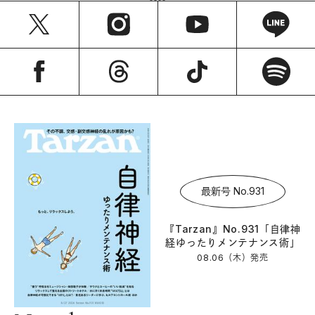
最新号 No.931
『Tarzan』No.931「自律神
経ゆったりメンテナンス術」
08.06（木）
発売