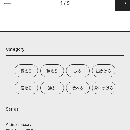
1
/
5
Category
鍛える
整える
走る
出かける
痩せる
遊ぶ
食べる
身につける
Series
A Small Essay