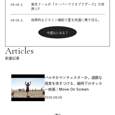
東京ドームが『スーパーマリオブラザーズ』の世
08.08 土
界に⁉︎
効率的なビタミン補給で夏を快適に乗り切る。
08.08 土
今週なにみる？
Articles
新着記事
バルサかマンチェスターか。過酷な
現実を突きつける、戦時下のサッカ
ー映画｜Move On Screen
2026.08.06