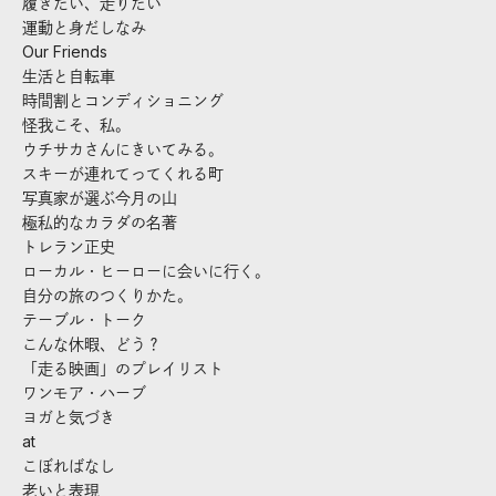
履きたい、走りたい
運動と身だしなみ
Our Friends
生活と自転車
時間割とコンディショニング
怪我こそ、私。
ウチサカさんにきいてみる。
スキーが連れてってくれる町
写真家が選ぶ今月の山
極私的なカラダの名著
トレラン正史
ローカル・ヒーローに会いに行く。
自分の旅のつくりかた。
テーブル・トーク
こんな休暇、どう？
「走る映画」のプレイリスト
ワンモア・ハーブ
ヨガと気づき
at
こぼればなし
老いと表現