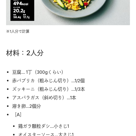
※1人分で計算
材料：2人分
豆腐… 1丁（300gくらい）
赤パプリカ（粗みじん切り）…1/2個
ズッキーニ（粗みじん切り）…1/3本
アスパラガス（斜め切り）…1本
溶き卵…2個分
［A］
鶏ガラ顆粒ダシ…小さじ1
オイスターソース…大さじ1