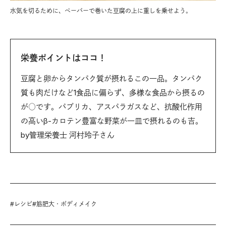
水気を切るために、ペーパーで巻いた豆腐の上に重しを乗せよう。
栄養ポイントはココ！
豆腐と卵からタンパク質が摂れるこの一品。タンパク
質も肉だけなど1食品に偏らず、多様な食品から摂るの
が○です。パプリカ、アスパラガスなど、抗酸化作用
の高いβ-カロテン豊富な野菜が一皿で摂れるのも吉。
by管理栄養士 河村玲子さん
#
レシピ
#
筋肥大・ボディメイク