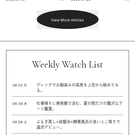
出した新機軸。
戦を夢見るランナーたちの奮闘
を追った。
View More Articles
Weekly Watch List
ゲレンデでお馴染みの高原を上空から眺めてみ
08.03 月
る。
仕事帰りに美術館で涼む、夏の間だけの贅沢なア
08.06 木
ート鑑賞。
よもぎ蒸し×岩盤浴×酵素風呂の良いとこ取りで
08.08 土
温活デビュー。