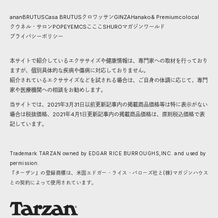
anan
BRUTUS
Casa BRUTUS
クロワッサン
GINZA
Hanako
& Premium
colocal
クウネル・サロン
POPEYE
MCS
こここ
SHURO
マガジンワールド
プライバシーポリシー
本サイトで紹介しているエクササイズや健康情報は、専門家への取材を行っており
ますが、個別具体的な疾病や傷病に対応しておりません。
紹介されているエクササイズなどを試される場合は、ご自身の体調に応じて、専門
家や医療機関への相談をお勧めします。
当サイトでは、2021年3月31日以前更新記事内の掲載商品価格等は特に表示がない
場合は税抜価格、2021年4月1日更新記事内の掲載商品価格は、原則税込価格で表
記しています。
Trademark TARZAN owned by EDGAR RICE BURROUGHS,INC. and used by
permission.
『ターザン』の登録商標は、米国エドガー・ライス・バローズ社と(株)マガジンハウス
との契約によって使用されています。