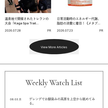
温泉地で開催されたトレランの
日常活動時のエネルギー代謝、
大会「Kaga Spa Trail
脂肪の消費に着目！《メタプラ
Endurance 100 by UTMB」。本
ス ウエスト》で始める体メンテ
2026.07.28
PR
2026.07.23
PR
戦を夢見るランナーたちの奮闘
習慣。
を追った。
View More Articles
Weekly Watch List
ゲレンデでお馴染みの高原を上空から眺めてみ
08.03 月
る。