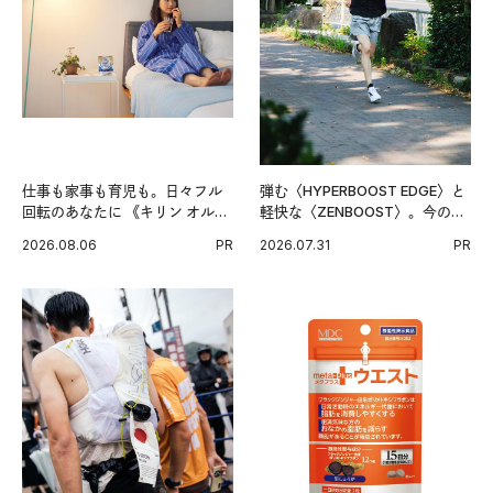
仕事も家事も育児も。日々フル
弾む〈HYPERBOOST EDGE〉と
回転のあなたに 《キリン オルニ
軽快な〈ZENBOOST〉。今の時
チンPRO》という新習慣。
代に寄り添うアディダスが打ち
2026.08.06
PR
2026.07.31
PR
出した新機軸。