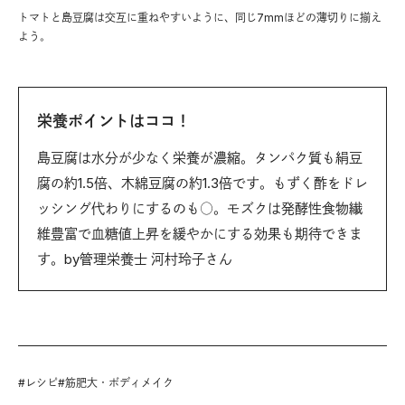
トマトと島豆腐は交互に重ねやすいように、同じ7mmほどの薄切りに揃え
よう。
栄養ポイントはココ！
島豆腐は水分が少なく栄養が濃縮。タンパク質も絹豆
腐の約1.5倍、木綿豆腐の約1.3倍です。もずく酢をドレ
ッシング代わりにするのも○。モズクは発酵性食物繊
維豊富で血糖値上昇を緩やかにする効果も期待できま
す。by管理栄養士 河村玲子さん
#
レシピ
#
筋肥大・ボディメイク