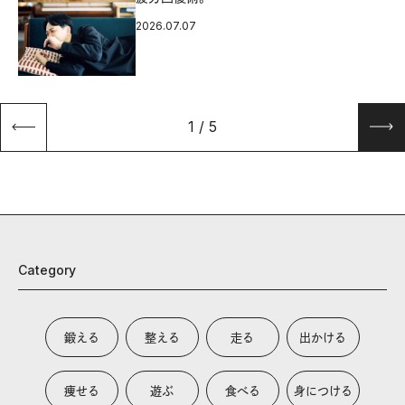
2026.07.07
1
/
5
Category
鍛える
整える
走る
出かける
痩せる
遊ぶ
食べる
身につける