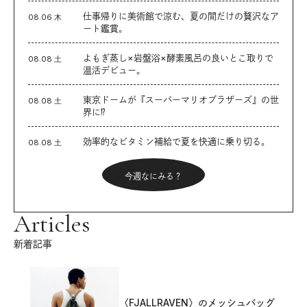
仕事帰りに美術館で涼む、夏の間だけの贅沢なア
08.06 木
ート鑑賞。
よもぎ蒸し×岩盤浴×酵素風呂の良いとこ取りで
08.08 土
温活デビュー。
東京ドームが『スーパーマリオブラザーズ』の世
08.08 土
界に⁉︎
効率的なビタミン補給で夏を快適に乗り切る。
08.08 土
今週なにみる？
Articles
新着記事
〈FJALLRAVEN〉のメッシュバッグ