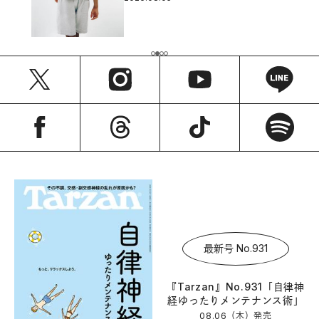
最新号 No.931
『Tarzan』No.931「自律神
経ゆったりメンテナンス術」
08.06（木）
発売