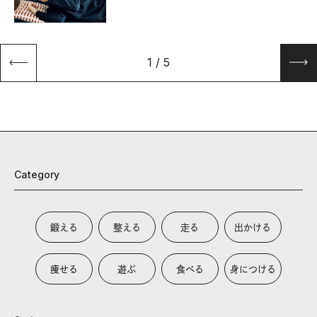
1
/
5
Category
鍛える
整える
走る
出かける
痩せる
遊ぶ
食べる
身につける