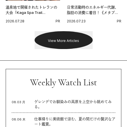
温泉地で開催されたトレランの
日常活動時のエネルギー代謝、
大会「Kaga Spa Trail
脂肪の消費に着目！《メタプラ
Endurance 100 by UTMB」。本
ス ウエスト》で始める体メンテ
2026.07.28
PR
2026.07.23
PR
戦を夢見るランナーたちの奮闘
習慣。
を追った。
View More Articles
Weekly Watch List
ゲレンデでお馴染みの高原を上空から眺めてみ
08.03 月
る。
仕事帰りに美術館で涼む、夏の間だけの贅沢なア
08.06 木
ート鑑賞。