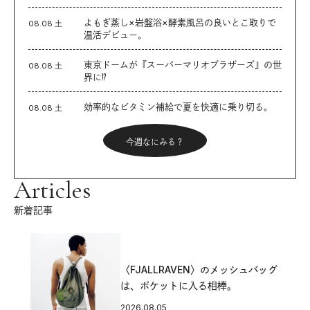
よもぎ蒸し×岩盤浴×酵素風呂の良いとこ取りで
08.08 土
温活デビュー。
東京ドームが『スーパーマリオブラザーズ』の世
08.08 土
界に⁉︎
効率的なビタミン補給で夏を快適に乗り切る。
08.08 土
今週なにみる？
Articles
新着記事
〈FJALLRAVEN〉のメッシュバッグ
は、ポケットに入る相棒。
2026.08.05