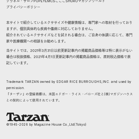
クウネル・サロン
POPEYE
MCS
こここ
SHURO
マガジンワールド
プライバシーポリシー
本サイトで紹介しているエクササイズや健康情報は、専門家への取材を行っており
ますが、個別具体的な疾病や傷病に対応しておりません。
紹介されているエクササイズなどを試される場合は、ご自身の体調に応じて、専門
家や医療機関への相談をお勧めします。
当サイトでは、2021年3月31日以前更新記事内の掲載商品価格等は特に表示がない
場合は税抜価格、2021年4月1日更新記事内の掲載商品価格は、原則税込価格で表
記しています。
Trademark TARZAN owned by EDGAR RICE BURROUGHS,INC. and used by
permission.
『ターザン』の登録商標は、米国エドガー・ライス・バローズ社と(株)マガジンハウス
との契約によって使用されています。
©1945-
2026
by Magazine House Co.,Ltd(Tokyo)