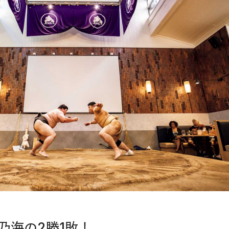
乃海の2勝1敗！