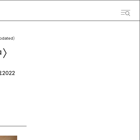
pdated）
中〉
022