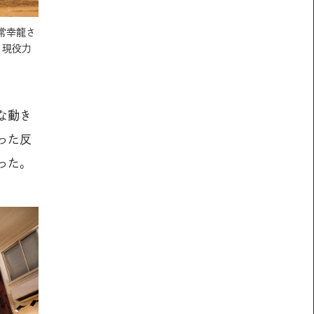
常幸龍さ
。現役力
な動き
った反
った。