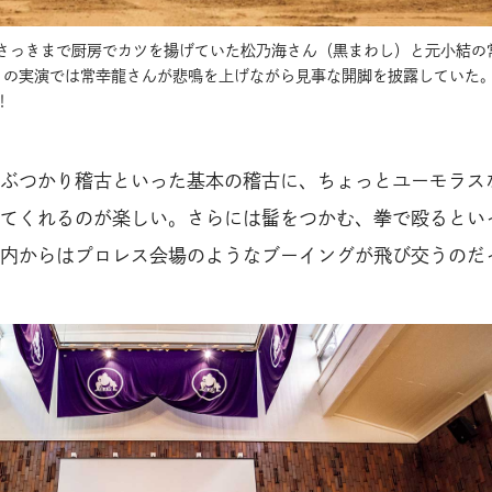
さっきまで厨房でカツを揚げていた松乃海さん（黒まわし）と元小結の
りの実演では常幸龍さんが悲鳴を上げながら見事な開脚を披露していた
！
ぶつかり稽古といった基本の稽古に、ちょっとユーモラス
てくれるのが楽しい。さらには髷をつかむ、拳で殴るとい
内からはプロレス会場のようなブーイングが飛び交うのだ