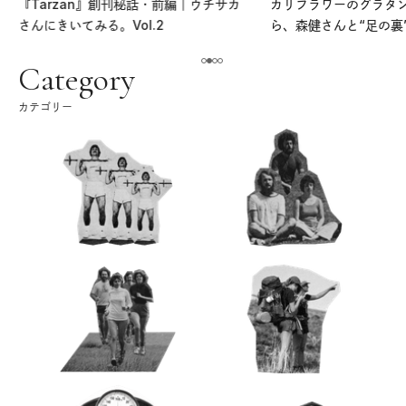
『Tarzan』創刊秘話・前編｜ウチサカ
カリフラワーのグラタ
さんにきいてみる。Vol.2
ら、森健さんと“足の裏
える。｜麻生要一郎の
ク
Category
カテゴリー