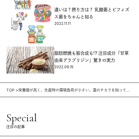
違いは？摂り方は？ 乳酸菌とビフィズ
ス菌をちゃんと知る
2022.11.11
脂肪燃焼も筋合成も!? 注目成分「甘草
由来グラブリジン」驚きの実力
2022.09.15
TOP
栄養価が高く、生産時の環境負荷が小さい。藻のチカラを知ってい
ますか？
Special
注目の記事