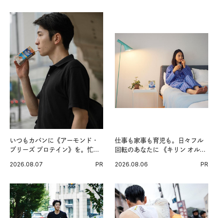
いつもカバンに《アーモンド・
仕事も家事も育児も。日々フル
ブリーズ プロテイン》を。忙し
回転のあなたに 《キリン オルニ
い毎日の簡単コンディショニン
チンPRO》という新習慣。
2026.08.07
PR
2026.08.06
PR
グ習慣。