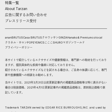
特集一覧
About Tarzan
広告に関するお問い合わせ
プレスリリース受付
anan
BRUTUS
Casa BRUTUS
クロワッサン
GINZA
Hanako
& Premium
colocal
クウネル・サロン
POPEYE
MCS
こここ
SHURO
マガジンワールド
プライバシーポリシー
本サイトで紹介しているエクササイズや健康情報は、専門家への取材を行っており
ますが、個別具体的な疾病や傷病に対応しておりません。
紹介されているエクササイズなどを試される場合は、ご自身の体調に応じて、専門
家や医療機関への相談をお勧めします。
当サイトでは、2021年3月31日以前更新記事内の掲載商品価格等は特に表示がない
場合は税抜価格、2021年4月1日更新記事内の掲載商品価格は、原則税込価格で表
記しています。
Trademark TARZAN owned by EDGAR RICE BURROUGHS,INC. and used by