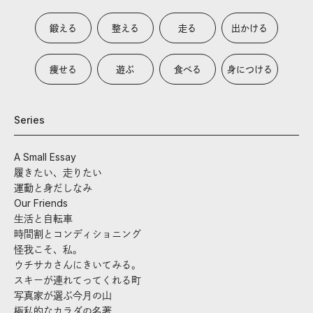
鍛える
整える
走る
出かける
痩せる
遊ぶ
食べる
身につける
Series
A Small Essay
履きたい、走りたい
運動と身だしなみ
Our Friends
生活と自転車
時間割とコンディショニング
怪我こそ、私。
ウチサカさんにきいてみる。
スキーが連れてってくれる町
写真家が選ぶ今月の山
極私的なカラダの名著