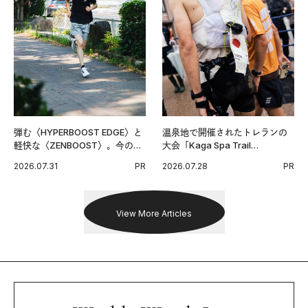
弾む〈HYPERBOOST EDGE〉と
温泉地で開催されたトレランの
軽快な〈ZENBOOST〉。今の時
大会「Kaga Spa Trail
代に寄り添うアディダスが打ち
Endurance 100 by UTMB」。本
2026.07.31
PR
2026.07.28
PR
出した新機軸。
戦を夢見るランナーたちの奮闘
を追った。
View More Articles