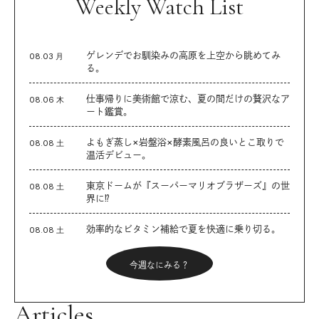
Weekly Watch List
ゲレンデでお馴染みの高原を上空から眺めてみ
08.03 月
る。
仕事帰りに美術館で涼む、夏の間だけの贅沢なア
08.06 木
ート鑑賞。
よもぎ蒸し×岩盤浴×酵素風呂の良いとこ取りで
08.08 土
温活デビュー。
東京ドームが『スーパーマリオブラザーズ』の世
08.08 土
界に⁉︎
効率的なビタミン補給で夏を快適に乗り切る。
08.08 土
今週なにみる？
Articles