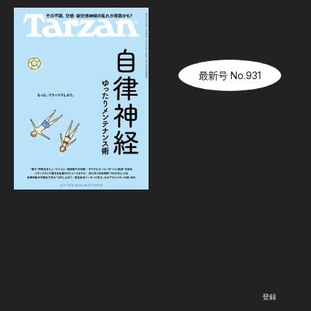
最新号 No.931
『Tarzan』No.931「自律神
経ゆったりメンテナンス術」
08.06（木）
発売
Newsletter
『Tarzan』本誌および『Tarzan Web』にまつわる最新情報がメー
ルで届く。ニュースレター会員向けの特別なイベント・プレゼン
トも。
登録