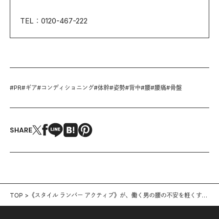
TEL：0120-467-222
#
PR
#
ギア
#
コンディショニング
#
体幹
#
姿勢
#
背中
#
腰
#
腰痛
#
骨盤
SHARE
TOP
《スタイル ランバー アクティブ》が、働く男の腰の不安を軽くす
る！