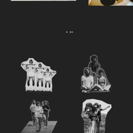
『Tarzan』創刊秘話・前編｜ウチサカ
カリフラワーのグラタ
さんにきいてみる。Vol.2
ら、森健さんと“足の裏
える。｜麻生要一郎の
ク
Category
カテゴリー