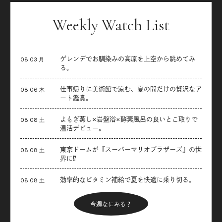
Weekly Watch List
ゲレンデでお馴染みの高原を上空から眺めてみ
08.03 月
る。
仕事帰りに美術館で涼む、夏の間だけの贅沢なア
08.06 木
ート鑑賞。
よもぎ蒸し×岩盤浴×酵素風呂の良いとこ取りで
08.08 土
温活デビュー。
東京ドームが『スーパーマリオブラザーズ』の世
08.08 土
界に⁉︎
効率的なビタミン補給で夏を快適に乗り切る。
08.08 土
今週なにみる？