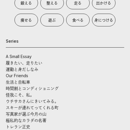
鍛える
整える
走る
出かける
痩せる
遊ぶ
食べる
身につける
Series
A Small Essay
履きたい、走りたい
運動と身だしなみ
Our Friends
生活と自転車
時間割とコンディショニング
怪我こそ、私。
ウチサカさんにきいてみる。
スキーが連れてってくれる町
写真家が選ぶ今月の山
極私的なカラダの名著
トレラン正史