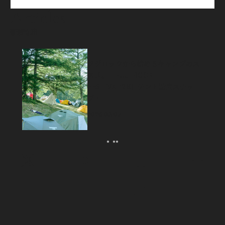
Articles
新着記事
フジロックから始めるキャンプのス
スメ。「FUJI ROCK
FESTIVAL’26」テント訪問スナッ
プ！
2026.08.07