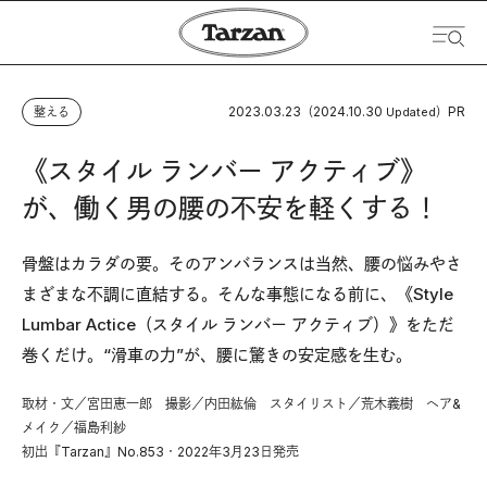
2023.03.23
2024.10.30
PR
整える
（
Updated）
《スタイル ランバー アクティブ》
が、働く男の腰の不安を軽くする！
骨盤はカラダの要。そのアンバランスは当然、腰の悩みやさ
まざまな不調に直結する。そんな事態になる前に、《Style
Lumbar Actice（スタイル ランバー アクティブ）》をただ
巻くだけ。“滑車の力”が、腰に驚きの安定感を生む。
取材・文／宮田恵一郎 撮影／内田紘倫 スタイリスト／荒木義樹 ヘア&
メイク／福島利紗
初出『Tarzan』No.853・2022年3月23日発売