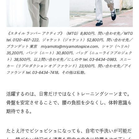
《スタイル ランバー アクティブ》（MTG）8,800円、問い合わせ先／MTG
tel. 0120-467-222、ジャケット（ジャケット）52,800円、問い合わせ先／
ブランデット 東京 miyamoto@miyamotospice.com、シャツ（ヘリル）
35,200円、パンツ（ニート）30,800円、バッグ（ニューライフプロジェク
ト）38,500円、以上問い合わせ先／にしのや tel. 03-6434-0983、スニー
カー（リプロダクション オブ ファウンド）23,100円、問い合わせ先／アイ
ファウンド tel. 03-6434-7418。その他は私物。
活躍するのは、日常だけではなくトレーニングシーンまで。
骨盤を安定させることで、腰の負担を少なくし、体幹意識も
期待できる。
たとえ汗でビショビショになっても、自宅で手洗いが可能だ