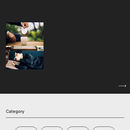
Popular
人気記事
源
トップクリエイターが実践する、ひみつの
疲労回復術。
2026.07.07
1
/
5
Category