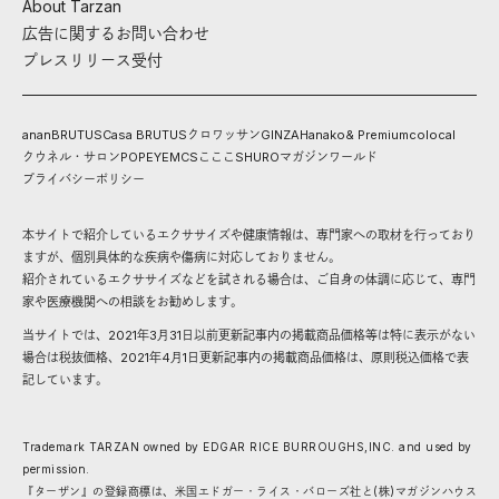
About Tarzan
広告に関するお問い合わせ
プレスリリース受付
anan
BRUTUS
Casa BRUTUS
クロワッサン
GINZA
Hanako
& Premium
colocal
クウネル・サロン
POPEYE
MCS
こここ
SHURO
マガジンワールド
プライバシーポリシー
本サイトで紹介しているエクササイズや健康情報は、専門家への取材を行っており
ますが、個別具体的な疾病や傷病に対応しておりません。
紹介されているエクササイズなどを試される場合は、ご自身の体調に応じて、専門
家や医療機関への相談をお勧めします。
当サイトでは、2021年3月31日以前更新記事内の掲載商品価格等は特に表示がない
場合は税抜価格、2021年4月1日更新記事内の掲載商品価格は、原則税込価格で表
記しています。
Trademark TARZAN owned by EDGAR RICE BURROUGHS,INC. and used by
permission.
『ターザン』の登録商標は、米国エドガー・ライス・バローズ社と(株)マガジンハウス