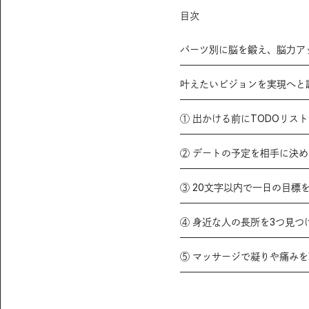
目次
パーツ別に脳を鍛え、脳力ア
叶えたいビジョンを実現へと
① 出かける前にTODOリス
② デートの予定を相手に決
③ 20文字以内で一日の目標
④ 身近な人の長所を3つ見つ
⑤ マッサージで凝りや痛み