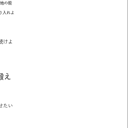
番地の能
り入れよ
続けよ
鍛え
せたい