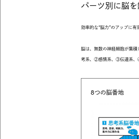
パーツ別に脳を
効率的な“脳力”のアップに
脳は、無数の神経細胞が集積
考系、②感情系、③伝達系、
8つの脳番地