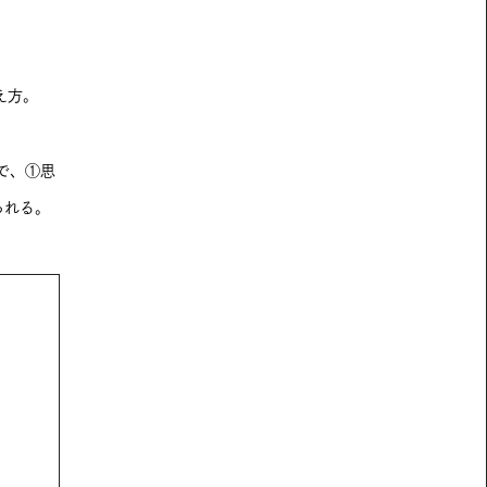
え方。
で、①思
られる。