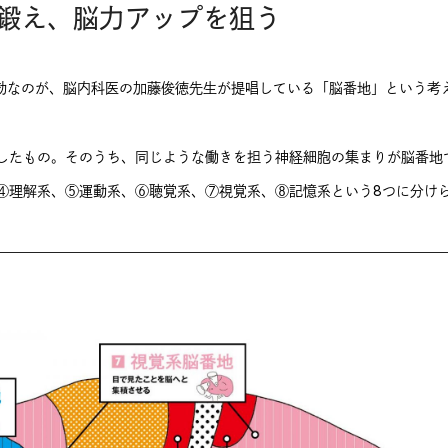
鍛え、脳力アップを狙う
有効なのが、脳内科医の加藤俊徳先生が提唱している「脳番地」という考
したもの。そのうち、同じような働きを担う神経細胞の集まりが脳番地
④理解系、⑤運動系、⑥聴覚系、⑦視覚系、⑧記憶系という8つに分け