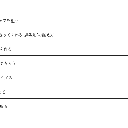
ップを狙う
誘ってくれる“思考系”の鍛え方
トを作る
めてもらう
を立てる
ける
を取る