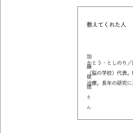
教えてくれた人
加
かとう・としのり／
藤
〈脳の学校〉代表。
俊
治療。長年の研究に
徳
さ
ん