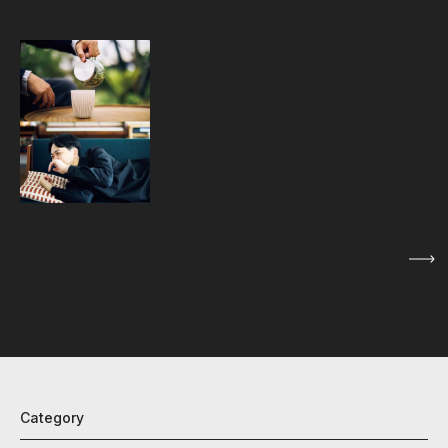
人気記事
源
トップクリエイターが実践する、ひみつの
疲労回復術。
2026.07.07
1
/
5
Category