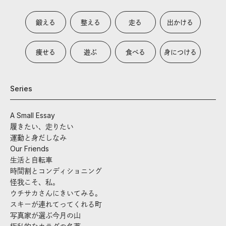
鍛える
整える
走る
出かける
痩せる
遊ぶ
食べる
身につける
Series
A Small Essay
履きたい、走りたい
運動と身だしなみ
Our Friends
生活と自転車
時間割とコンディショニング
怪我こそ、私。
ウチサカさんにきいてみる。
スキーが連れてってくれる町
写真家が選ぶ今月の山