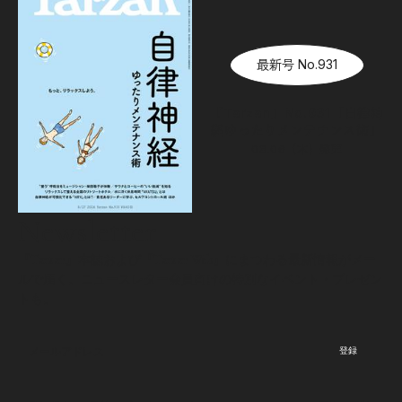
最新号 No.931
『Tarzan』No.931「自律神
経ゆったりメンテナンス術」
08.06（木）
発売
Newsletter
『Tarzan』本誌および『Tarzan Web』にまつわる最新情報がメー
ルで届く。ニュースレター会員向けの特別なイベント・プレゼン
トも。
登録