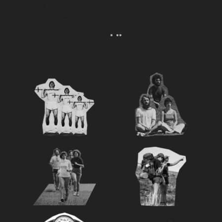
『Tarzan』創刊秘話・前編｜ウチサカ
カリフラワーのグラタ
さんにきいてみる。Vol.2
ら、森健さんと“足の裏
える。｜麻生要一郎の
ク
Category
カテゴリー