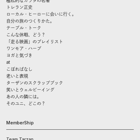
極私的なカラダの名著
トレラン正史
ローカル・ヒーローに会いに行く。
自分の旅のつくりかた。
テーブル・トーク
こんな休暇、どう？
「走る映画」のプレイリスト
ワンモア・ハーブ
ヨガと気づき
at
こぼればなし
老いと表現
ターザンのスクラップブック
笑いとウェルビーイング
あの人の隣には。
そのユニ、どこの？
MemberShip
Team Tarzan