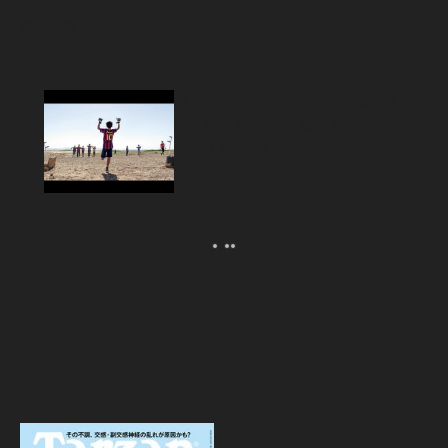
新着記事
バルサかマンチェスターか。過酷な
現実を突きつける、戦時下のサッカ
ー映画｜Move On Screen
2026.08.06