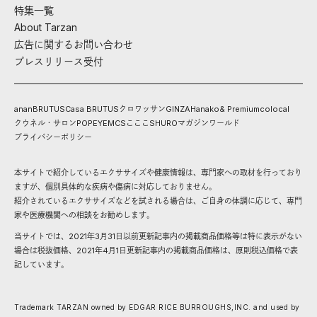
特集一覧
About Tarzan
広告に関するお問い合わせ
プレスリリース受付
anan
BRUTUS
Casa BRUTUS
クロワッサン
GINZA
Hanako
& Premium
colocal
クウネル・サロン
POPEYE
MCS
こここ
SHURO
マガジンワールド
プライバシーポリシー
本サイトで紹介しているエクササイズや健康情報は、専門家への取材を行っており
ますが、個別具体的な疾病や傷病に対応しておりません。
紹介されているエクササイズなどを試される場合は、ご自身の体調に応じて、専門
家や医療機関への相談をお勧めします。
当サイトでは、2021年3月31日以前更新記事内の掲載商品価格等は特に表示がない
場合は税抜価格、2021年4月1日更新記事内の掲載商品価格は、原則税込価格で表
記しています。
Trademark TARZAN owned by EDGAR RICE BURROUGHS,INC. and used by