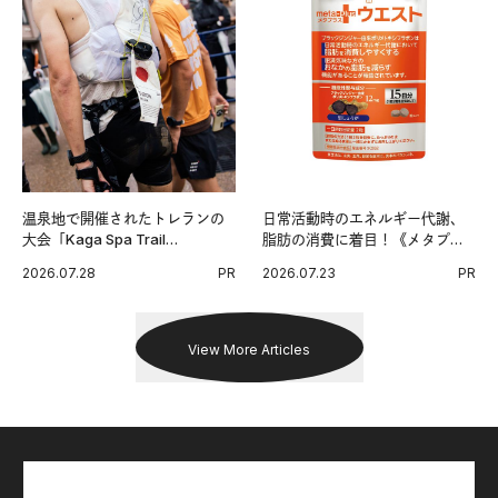
温泉地で開催されたトレランの
日常活動時のエネルギー代謝、
大会「Kaga Spa Trail
脂肪の消費に着目！《メタプラ
Endurance 100 by UTMB」。本
ス ウエスト》で始める体メンテ
2026.07.28
PR
2026.07.23
PR
戦を夢見るランナーたちの奮闘
習慣。
を追った。
View More Articles