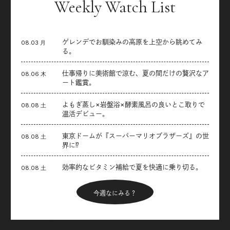
Weekly Watch List
ゲレンデでお馴染みの高原を上空から眺めてみ
08.03 月
る。
仕事帰りに美術館で涼む、夏の間だけの贅沢なア
08.06 木
ート鑑賞。
よもぎ蒸し×岩盤浴×酵素風呂の良いとこ取りで
08.08 土
温活デビュー。
東京ドームが『スーパーマリオブラザーズ』の世
08.08 土
界に⁉︎
効率的なビタミン補給で夏を快適に乗り切る。
08.08 土
今週なにみる？
Articles