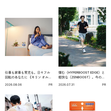
仕事も家事も育児も。日々フル
弾む〈HYPERBOOST EDGE〉と
回転のあなたに 《キリン オルニ
軽快な〈ZENBOOST〉。今の時
チンPRO》という新習慣。
代に寄り添うアディダスが打ち
2026.08.06
PR
2026.07.31
PR
出した新機軸。