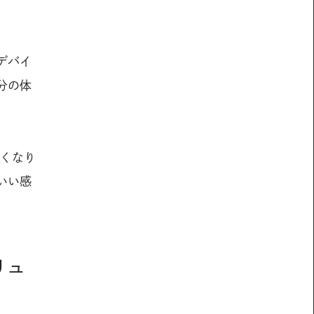
デバイ
分の体
ツくなり
いい感
リュ