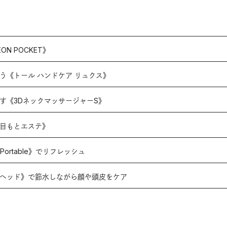
N POCKET》
う《トール ハンドケア リュクス》
す《3DネックマッサージャーS》
《目もとエステ》
Portable》でリフレッシュ
ーヘッド》で節水しながら顔や頭皮をケア