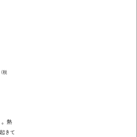
（税
」。熱
起きて