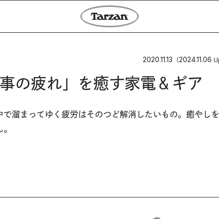
2020.11.13
2024.11.06
（
U
事の疲れ」を癒す家電＆ギア
中で溜まってゆく疲労はそのつど解消したいもの。癒やし
し。