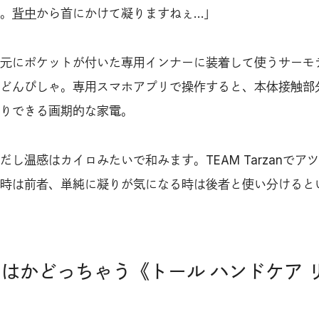
。
背中
から首にかけて凝りますねぇ…」
元にポケットが付いた専用インナーに装着して使うサーモ
T》がどんぴしゃ。専用スマホアプリで操作すると、本体接触部
りできる画期的な家電。
し温感はカイロみたいで和みます。TEAM Tarzanでア
時は前者、単純に凝りが気になる時は後者と使い分けると
とはかどっちゃう《トール ハンドケア 