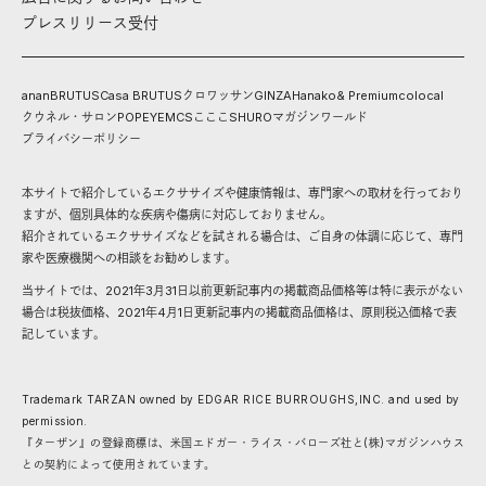
プレスリリース受付
anan
BRUTUS
Casa BRUTUS
クロワッサン
GINZA
Hanako
& Premium
colocal
クウネル・サロン
POPEYE
MCS
こここ
SHURO
マガジンワールド
プライバシーポリシー
本サイトで紹介しているエクササイズや健康情報は、専門家への取材を行っており
ますが、個別具体的な疾病や傷病に対応しておりません。
紹介されているエクササイズなどを試される場合は、ご自身の体調に応じて、専門
家や医療機関への相談をお勧めします。
当サイトでは、2021年3月31日以前更新記事内の掲載商品価格等は特に表示がない
場合は税抜価格、2021年4月1日更新記事内の掲載商品価格は、原則税込価格で表
記しています。
Trademark TARZAN owned by EDGAR RICE BURROUGHS,INC. and used by
permission.
『ターザン』の登録商標は、米国エドガー・ライス・バローズ社と(株)マガジンハウス
との契約によって使用されています。