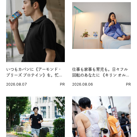
いつもカバンに《アーモンド・
仕事も家事も育児も。日々フル
ブリーズ プロテイン》を。忙し
回転のあなたに 《キリン オルニ
い毎日の簡単コンディショニン
チンPRO》という新習慣。
2026.08.07
PR
2026.08.06
PR
グ習慣。