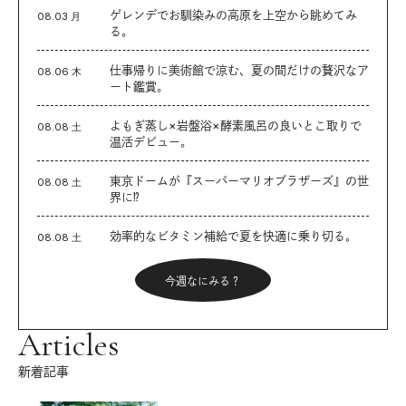
ゲレンデでお馴染みの高原を上空から眺めてみ
08.03 月
る。
仕事帰りに美術館で涼む、夏の間だけの贅沢なア
08.06 木
ート鑑賞。
よもぎ蒸し×岩盤浴×酵素風呂の良いとこ取りで
08.08 土
温活デビュー。
東京ドームが『スーパーマリオブラザーズ』の世
08.08 土
界に⁉︎
効率的なビタミン補給で夏を快適に乗り切る。
08.08 土
今週なにみる？
Articles
新着記事