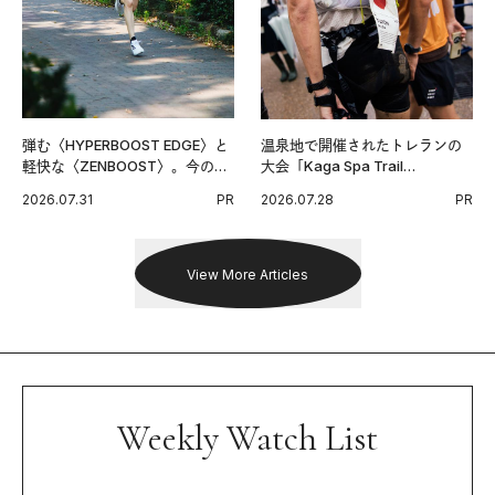
弾む〈HYPERBOOST EDGE〉と
温泉地で開催されたトレランの
軽快な〈ZENBOOST〉。今の時
大会「Kaga Spa Trail
代に寄り添うアディダスが打ち
Endurance 100 by UTMB」。本
2026.07.31
PR
2026.07.28
PR
出した新機軸。
戦を夢見るランナーたちの奮闘
を追った。
View More Articles
Weekly Watch List