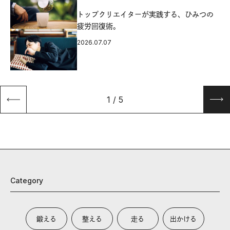
源
トップクリエイターが実践する、ひみつの
疲労回復術。
2026.07.07
1
/
5
Category
鍛える
整える
走る
出かける