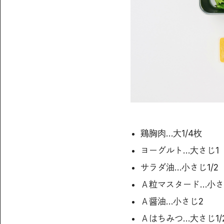
鶏胸肉…大1/4枚
ヨーグルト…大さじ1
サラダ油…小さじ1/2
Ａ粒マスタード…小さ
Ａ醤油…小さじ2
Ａはちみつ…大さじ1/