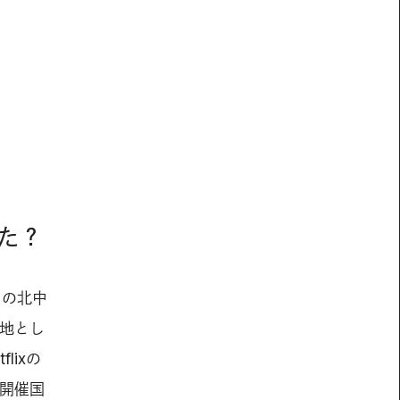
見た？
コの北中
地とし
ixの
。開催国