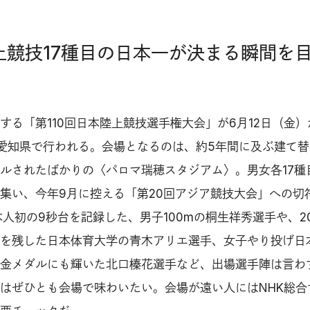
陸上競技17種目の日本一が決まる瞬間を
る「第110回日本陸上競技選手権大会」が6月12日（金）
愛知県で行われる。会場となるのは、約5年間に及ぶ建て替
ルされたばかりの〈パロマ瑞穂スタジアム〉。男女各17種
集い、今年9月に控える「第20回アジア競技大会」への切
本人初の9秒台を記録した、男子100mの桐生祥秀選手や、20
を残した日本体育大学の青木アリエ選手、女子やり投げ日
金メダルにも輝いた北口榛花選手など、出場選手陣は言わ
はぜひとも会場で味わいたい。会場が遠い人にはNHK総合