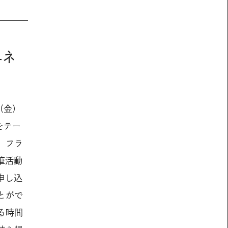
エネ
（金）
をテー
、フラ
執筆活動
申し込
とがで
る時間