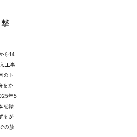
目撃
から14
え工事
目のト
符をか
25年5
本記録
ずもが
での放