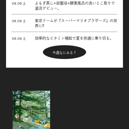
よもぎ蒸し×岩盤浴×酵素風呂の良いとこ取りで
08.08 土
温活デビュー。
東京ドームが『スーパーマリオブラザーズ』の世
08.08 土
界に⁉︎
効率的なビタミン補給で夏を快適に乗り切る。
08.08 土
今週なにみる？
Articles
新着記事
フジロックから始めるキャンプのス
スメ。「FUJI ROCK
FESTIVAL’26」テント訪問スナッ
プ！
2026.08.07