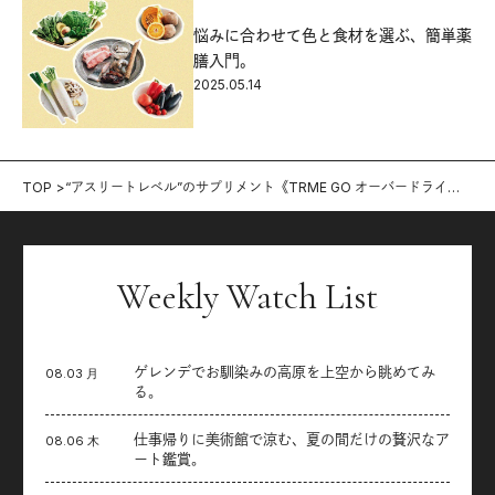
悩みに合わせて色と食材を選ぶ、簡単薬
膳入門。
2025.05.14
TOP
“アスリートレベル”のサプリメント《TRME GO オーバードライ
ブ》で、汗で流れる栄養分をしっかり補給。
Weekly Watch List
ゲレンデでお馴染みの高原を上空から眺めてみ
08.03 月
る。
仕事帰りに美術館で涼む、夏の間だけの贅沢なア
08.06 木
ート鑑賞。