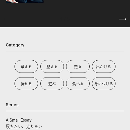
1
/
5
Category
鍛える
整える
走る
出かける
痩せる
遊ぶ
食べる
身につける
Series
A Small Essay
履きたい、走りたい