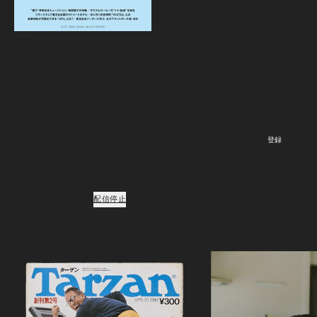
Newsletter
『Tarzan』本誌および『Tarzan Web』にまつわる最新情報がメー
ルで届く。ニュースレター会員向けの特別なイベント・プレゼン
トも。
登録
ご登録頂くと、弊社のプライバシーポリシーとメールマガジンの配信に同意し
たことになります。
配信停止
Podcast
ポッドキャスト