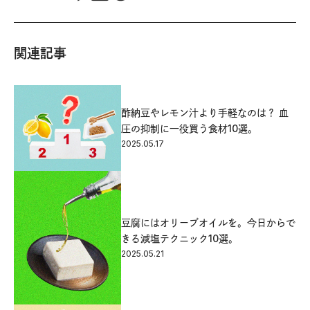
関連記事
酢納豆やレモン汁より手軽なのは？ 血
圧の抑制に一役買う食材10選。
2025.05.17
豆腐にはオリーブオイルを。今日からで
きる減塩テクニック10選。
2025.05.21