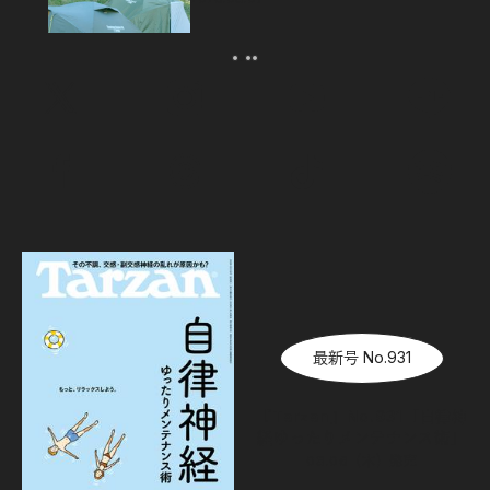
最新号 No.931
『Tarzan』No.931「自律神
経ゆったりメンテナンス術」
08.06（木）
発売