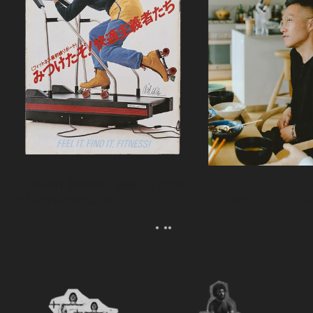
『Tarzan』創刊秘話・前編｜ウチサカ
カリフラワーのグラタ
さんにきいてみる。Vol.2
ら、森健さんと“足の裏
える。｜麻生要一郎の
ク
Category
カテゴリー