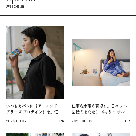
注目の記事
いつもカバンに《アーモンド・
仕事も家事も育児も。日々フル
ブリーズ プロテイン》を。忙し
回転のあなたに 《キリン オルニ
い毎日の簡単コンディショニン
チンPRO》という新習慣。
2026.08.07
PR
2026.08.06
PR
グ習慣。