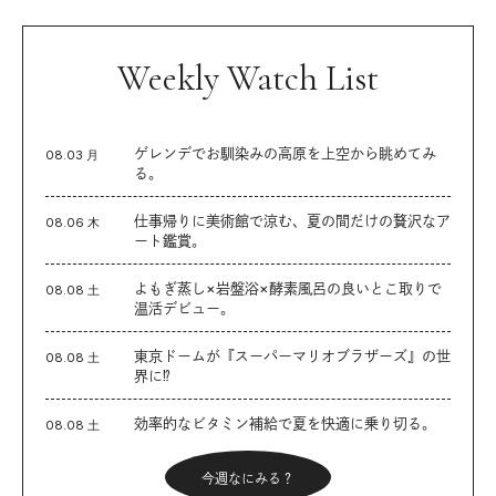
Weekly Watch List
ゲレンデでお馴染みの高原を上空から眺めてみ
08.03 月
る。
仕事帰りに美術館で涼む、夏の間だけの贅沢なア
08.06 木
ート鑑賞。
よもぎ蒸し×岩盤浴×酵素風呂の良いとこ取りで
08.08 土
温活デビュー。
東京ドームが『スーパーマリオブラザーズ』の世
08.08 土
界に⁉︎
効率的なビタミン補給で夏を快適に乗り切る。
08.08 土
今週なにみる？