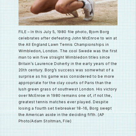
FILE – In this July 5, 1980 file photo, Bjorn Borg
celebrates after defeating John McEnroe to win at
the All England Lawn Tennis Championships in
Wimbledon, London. The cool Swede was the first
man to win five straight Wimbledon titles since
Britain’s Laurence Doherty in the early years of the
20th century. Borg’s success was somewhat of a
surprise as his game was considered to be more
appropriate for the clay courts of Paris than the
lush green grass of southwest London. His victory
over McEnroe in 1980 remains one of, if not the,
greatest tennis matches ever played. Despite
losing a fourth set tiebreaker 18-16, Borg swept
the American aside in the deciding fifth. (AP
Photo/Adam Stoltman, File)