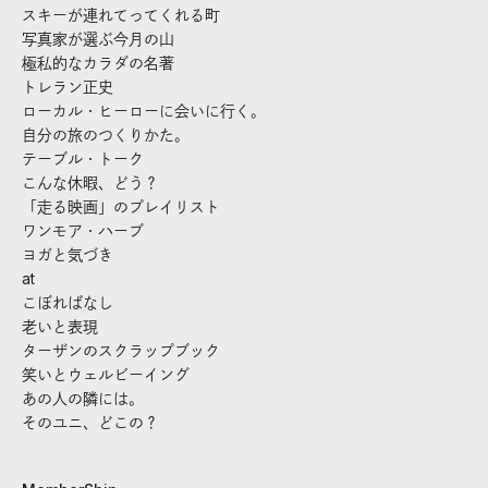
スキーが連れてってくれる町
写真家が選ぶ今月の山
極私的なカラダの名著
トレラン正史
ローカル・ヒーローに会いに行く。
自分の旅のつくりかた。
テーブル・トーク
こんな休暇、どう？
「走る映画」のプレイリスト
ワンモア・ハーブ
ヨガと気づき
at
こぼればなし
老いと表現
ターザンのスクラップブック
笑いとウェルビーイング
あの人の隣には。
そのユニ、どこの？