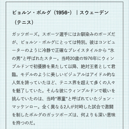
ビョルン・ボルグ（1956-）｜スウェーデン
（テニス）
ガッツポーズ。スポーツ選手にはお馴染みのポーズだ
が、ビョルン・ボルグにとっては特別。彼はコンピュ
ーターのように冷静で正確なプレイスタイルから “氷
の男”と呼ばれたスター。当時20歳の1976年にウィン
ブルドンで初優勝を果たして以降、絶対王者として君
臨。モデルのように美しいビジュアルはアイドル的な
人気を誇っていたほど、テニス界を超えて多くの人々
を魅了していた。そんな彼にウィンブルドンで戦いを
挑んでいたのは、当時“悪童”と呼ばれていたジョン・
マッケンロー。全く異なる2人が対峙した試合で激闘
を制したボルグのガッツポーズは、何よりも深い意味
を持つのだ。