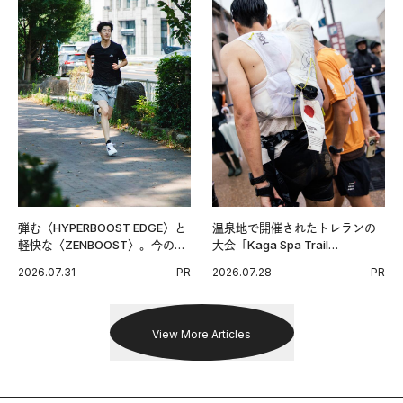
弾む〈HYPERBOOST EDGE〉と
温泉地で開催されたトレランの
軽快な〈ZENBOOST〉。今の時
大会「Kaga Spa Trail
代に寄り添うアディダスが打ち
Endurance 100 by UTMB」。本
2026.07.31
PR
2026.07.28
PR
出した新機軸。
戦を夢見るランナーたちの奮闘
を追った。
View More Articles