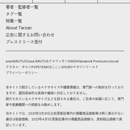
著者・監修者一覧
タグ一覧
特集一覧
About Tarzan
広告に関するお問い合わせ
プレスリリース受付
anan
BRUTUS
Casa BRUTUS
クロワッサン
GINZA
Hanako
& Premium
colocal
クウネル・サロン
POPEYE
MCS
こここ
SHURO
マガジンワールド
プライバシーポリシー
本サイトで紹介しているエクササイズや健康情報は、専門家への取材を行っており
ますが、個別具体的な疾病や傷病に対応しておりません。
紹介されているエクササイズなどを試される場合は、ご自身の体調に応じて、専門
家や医療機関への相談をお勧めします。
当サイトでは、2021年3月31日以前更新記事内の掲載商品価格等は特に表示がない
場合は税抜価格、2021年4月1日更新記事内の掲載商品価格は、原則税込価格で表
記しています。