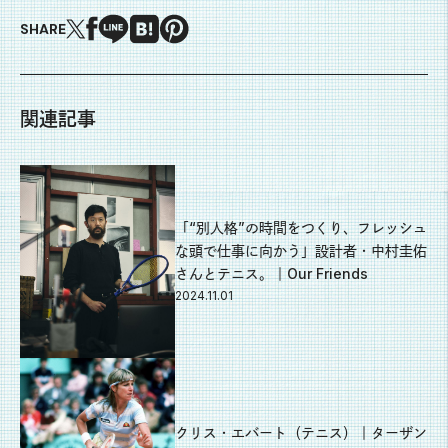
SHARE
関連記事
「“別人格”の時間をつくり、フレッシュ
な頭で仕事に向かう」設計者・中村圭佑
さんとテニス。｜Our Friends
2024.11.01
クリス・エバート（テニス）｜ターザン