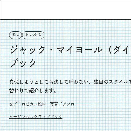
遊ぶ
身につける
ジャック・マイヨール（ダイ
ブック
真似しようとしても決して叶わない、独自のスタイル
替わりで紹介します。
文／トロピカル松村 写真／アフロ
ターザンのスクラップブック