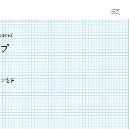
pdated）
プ
コンを日