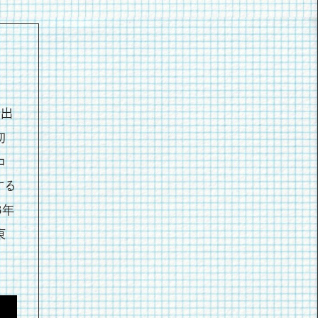
で出
初
コ
する
8年
東