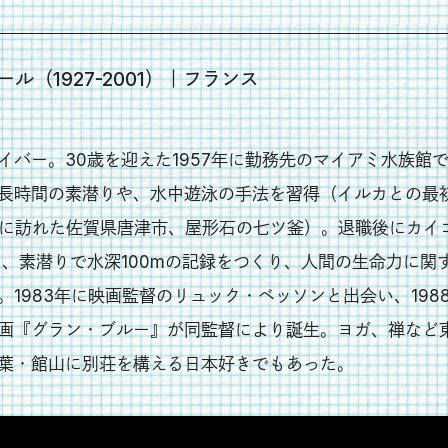
ル（1927-2001）｜フランス
イバー。30歳を迎えた1957年に勤務先のマイアミ水族館
長時間の素潜りや、水中遊泳の手法を習得（イルカとの最
時に訪れた佐賀県唐津市、屋形石の七ツ釜）。退職後にカイ
年に、素潜りで水深100mの記録をつくり、人間の生命力に関
1983年に映画監督のリュック・ベッソンと出会い、198
画『グラン・ブルー』が同監督により誕生。ヨガ、禅など
葉・館山に別荘を構える日本好きでもあった。