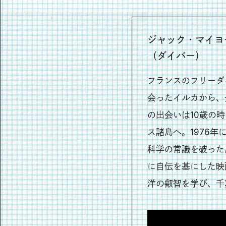
ジャック・マイヨー
（ダイバー）
フランスのフリーダ
会ったイルカから、
の出会いは10歳の
ス諸島へ。1976
科学の常識を破った。
に自伝を基にした映
洋の叡智を学び、千