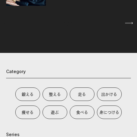
1
/
5
Category
鍛える
整える
走る
出かける
痩せる
遊ぶ
食べる
身につける
Series