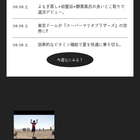
よもぎ蒸し×岩盤浴×酵素風呂の良いとこ取りで
08.08 土
温活デビュー。
東京ドームが『スーパーマリオブラザーズ』の世
08.08 土
界に⁉︎
効率的なビタミン補給で夏を快適に乗り切る。
08.08 土
今週なにみる？
Articles
新着記事
バルサかマンチェスターか。過酷な
現実を突きつける、戦時下のサッカ
ー映画｜Move On Screen
2026.08.06