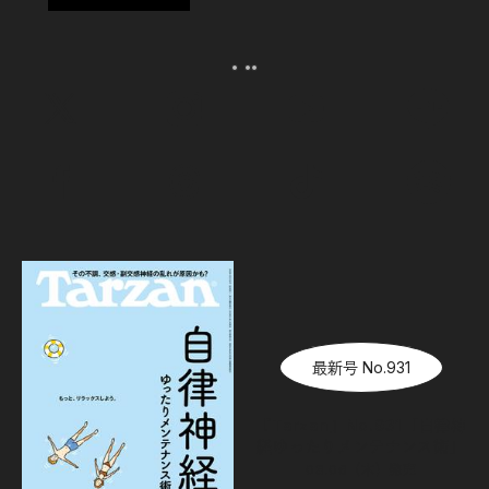
最新号 No.931
『Tarzan』No.931「自律神
経ゆったりメンテナンス術」
08.06（木）
発売