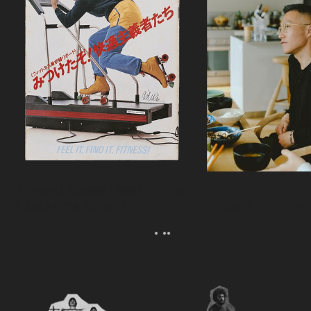
『Tarzan』創刊秘話・前編｜ウチサカ
カリフラワーのグラタ
さんにきいてみる。Vol.2
ら、森健さんと“足の裏
える。｜麻生要一郎の
ク
Category
カテゴリー