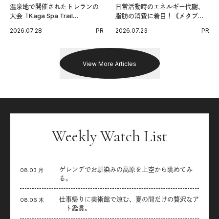
温泉地で開催されたトレランの
日常活動時のエネルギー代謝、
大会「Kaga Spa Trail
脂肪の消費に着目！《メタプラ
Endurance 100 by UTMB」。本
ス ウエスト》で始める体メンテ
2026.07.28
PR
2026.07.23
PR
戦を夢見るランナーたちの奮闘
習慣。
を追った。
View More Articles
Weekly Watch List
ゲレンデでお馴染みの高原を上空から眺めてみ
08.03 月
る。
仕事帰りに美術館で涼む、夏の間だけの贅沢なア
08.06 木
ート鑑賞。