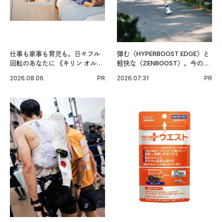
仕事も家事も育児も。日々フル
弾む〈HYPERBOOST EDGE〉と
回転のあなたに 《キリン オルニ
軽快な〈ZENBOOST〉。今の時
チンPRO》という新習慣。
代に寄り添うアディダスが打ち
2026.08.06
PR
2026.07.31
PR
出した新機軸。