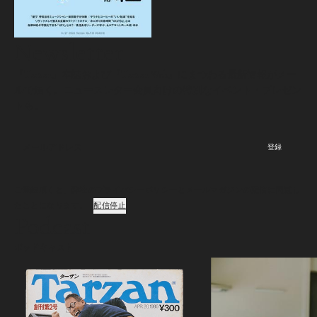
Newsletter
『Tarzan』本誌および『Tarzan Web』にまつわる最新情報がメー
ルで届く。ニュースレター会員向けの特別なイベント・プレゼン
トも。
登録
ご登録頂くと、弊社のプライバシーポリシーとメールマガジンの配信に同意し
たことになります。
配信停止
Podcast
ポッドキャスト