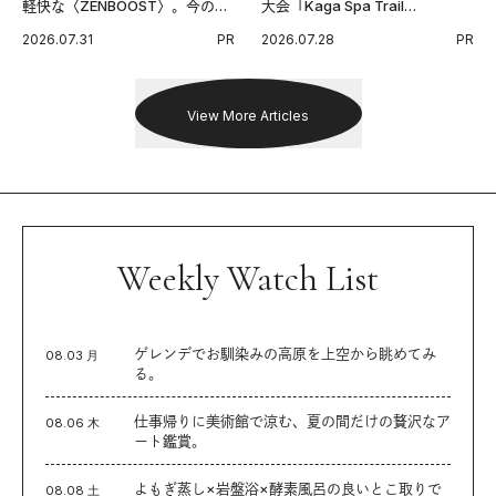
軽快な〈ZENBOOST〉。今の時
大会「Kaga Spa Trail
代に寄り添うアディダスが打ち
Endurance 100 by UTMB」。本
2026.07.31
PR
2026.07.28
PR
出した新機軸。
戦を夢見るランナーたちの奮闘
を追った。
View More Articles
Weekly Watch List
ゲレンデでお馴染みの高原を上空から眺めてみ
08.03 月
る。
仕事帰りに美術館で涼む、夏の間だけの贅沢なア
08.06 木
ート鑑賞。
よもぎ蒸し×岩盤浴×酵素風呂の良いとこ取りで
08.08 土