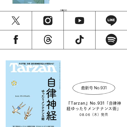
最新号 No.931
『Tarzan』No.931「自律神
経ゆったりメンテナンス術」
08.06（木）
発売