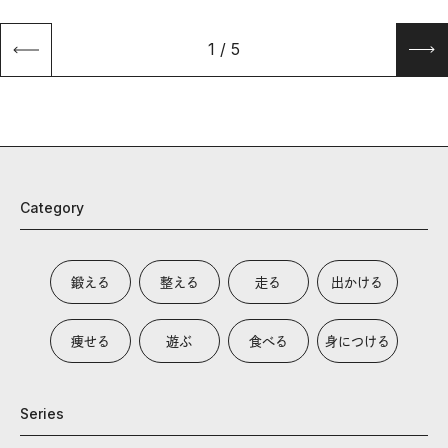
1
/
5
Category
鍛える
整える
走る
出かける
痩せる
遊ぶ
食べる
身につける
Series