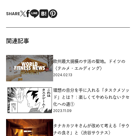
SHARE
関連記事
欧州最大規模のサ活の聖地。ドイツの
〈テルメ・エルディング〉
2024.02.13
理想の自分を手に入れる「タスクメソッ
ド」とは？：楽しくてやめられないクセ
化への道①
2023.11.09
タナカカツキさんが改めて考える「サウ
ナの良さ」と〈渋谷サウナス〉