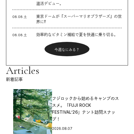
温活デビュー。
東京ドームが『スーパーマリオブラザーズ』の世
08.08 土
界に⁉︎
効率的なビタミン補給で夏を快適に乗り切る。
08.08 土
今週なにみる？
Articles
新着記事
フジロックから始めるキャンプのス
スメ。「FUJI ROCK
FESTIVAL’26」テント訪問スナッ
プ！
2026.08.07