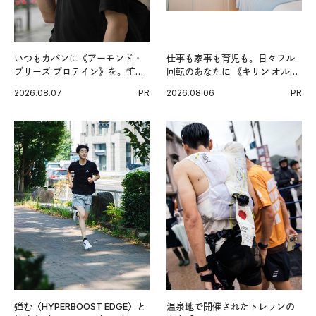
いつもカバンに《アーモンド・
仕事も家事も育児も。日々フル
ブリーズ プロテイン》を。忙し
回転のあなたに 《キリン オルニ
い毎日の簡単コンディショニン
チンPRO》という新習慣。
2026.08.07
PR
2026.08.06
PR
グ習慣。
弾む〈HYPERBOOST EDGE〉と
温泉地で開催されたトレランの