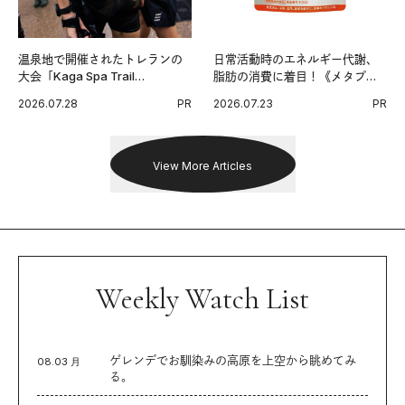
温泉地で開催されたトレランの
日常活動時のエネルギー代謝、
大会「Kaga Spa Trail
脂肪の消費に着目！《メタプラ
Endurance 100 by UTMB」。本
ス ウエスト》で始める体メンテ
2026.07.28
PR
2026.07.23
PR
戦を夢見るランナーたちの奮闘
習慣。
を追った。
View More Articles
Weekly Watch List
ゲレンデでお馴染みの高原を上空から眺めてみ
08.03 月
る。