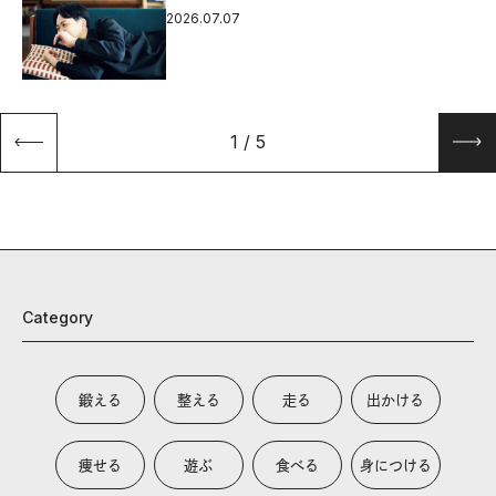
2026.07.07
1
/
5
Category
鍛える
整える
走る
出かける
痩せる
遊ぶ
食べる
身につける