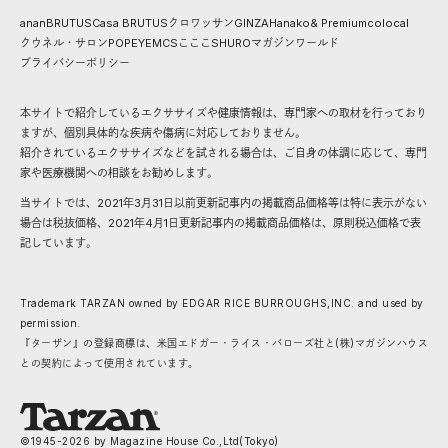
anan
BRUTUS
Casa BRUTUS
クロワッサン
GINZA
Hanako
& Premium
colocal
クウネル・サロン
POPEYE
MCS
こここ
SHURO
マガジンワールド
プライバシーポリシー
本サイトで紹介しているエクササイズや健康情報は、専門家への取材を行っており
ますが、個別具体的な疾病や傷病に対応しておりません。
紹介されているエクササイズなどを試される場合は、ご自身の体調に応じて、専門
家や医療機関への相談をお勧めします。
当サイトでは、2021年3月31日以前更新記事内の掲載商品価格等は特に表示がない
場合は税抜価格、2021年4月1日更新記事内の掲載商品価格は、原則税込価格で表
記しています。
Trademark TARZAN owned by EDGAR RICE BURROUGHS,INC. and used by
permission.
『ターザン』の登録商標は、米国エドガー・ライス・バローズ社と(株)マガジンハウス
との契約によって使用されています。
©1945-
2026
by Magazine House Co.,Ltd(Tokyo)