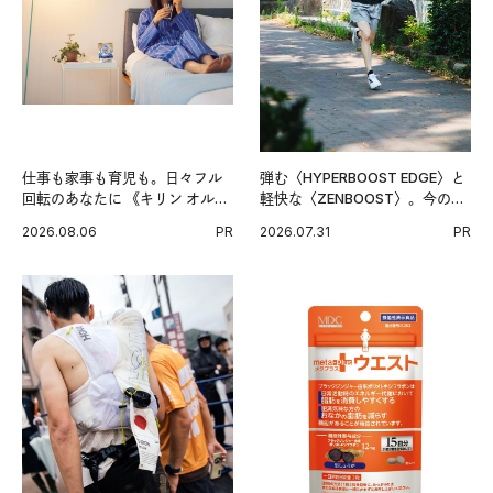
仕事も家事も育児も。日々フル
弾む〈HYPERBOOST EDGE〉と
回転のあなたに 《キリン オルニ
軽快な〈ZENBOOST〉。今の時
チンPRO》という新習慣。
代に寄り添うアディダスが打ち
2026.08.06
PR
2026.07.31
PR
出した新機軸。