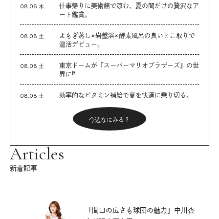
仕事帰りに美術館で涼む、夏の間だけの贅沢なア
08.06 木
ート鑑賞。
よもぎ蒸し×岩盤浴×酵素風呂の良いとこ取りで
08.08 土
温活デビュー。
東京ドームが『スーパーマリオブラザーズ』の世
08.08 土
界に⁉︎
効率的なビタミン補給で夏を快適に乗り切る。
08.08 土
今週なにみる？
Articles
新着記事
「間口の広さも球団の魅力」中川杏