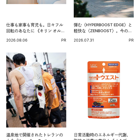
仕事も家事も育児も。日々フル
弾む〈HYPERBOOST EDGE〉と
回転のあなたに 《キリン オルニ
軽快な〈ZENBOOST〉。今の時
チンPRO》という新習慣。
代に寄り添うアディダスが打ち
2026.08.06
PR
2026.07.31
PR
出した新機軸。
温泉地で開催されたトレランの
日常活動時のエネルギー代謝、