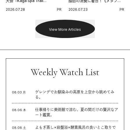
大会「Kaga Spa Trail
脂肪の消費に着目！《メタプラ
Endurance 100 by UTMB」。本
ス ウエスト》で始める体メンテ
2026.07.28
PR
2026.07.23
PR
戦を夢見るランナーたちの奮闘
習慣。
を追った。
View More Articles
Weekly Watch List
ゲレンデでお馴染みの高原を上空から眺めてみ
08.03 月
る。
仕事帰りに美術館で涼む、夏の間だけの贅沢なア
08.06 木
ート鑑賞。
よもぎ蒸し×岩盤浴×酵素風呂の良いとこ取りで
08.08 土