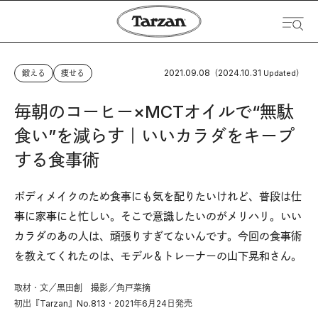
2021.09.08
2024.10.31
鍛える
痩せる
（
Updated）
毎朝のコーヒー×MCTオイルで“無駄
食い”を減らす｜いいカラダをキープ
する食事術
ボディメイクのため食事にも気を配りたいけれど、普段は仕
事に家事にと忙しい。そこで意識したいのがメリハリ。いい
カラダのあの人は、頑張りすぎてないんです。今回の食事術
を教えてくれたのは、モデル＆トレーナーの山下晃和さん。
取材・文／黒田創 撮影／角戸菜摘
初出『Tarzan』No.813・2021年6月24日発売