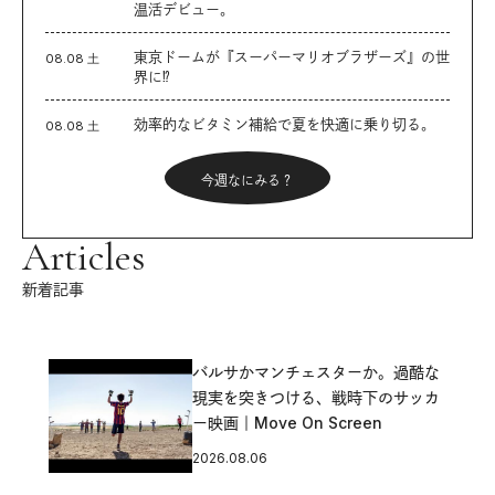
温活デビュー。
東京ドームが『スーパーマリオブラザーズ』の世
08.08 土
界に⁉︎
効率的なビタミン補給で夏を快適に乗り切る。
08.08 土
今週なにみる？
Articles
新着記事
バルサかマンチェスターか。過酷な
現実を突きつける、戦時下のサッカ
ー映画｜Move On Screen
2026.08.06