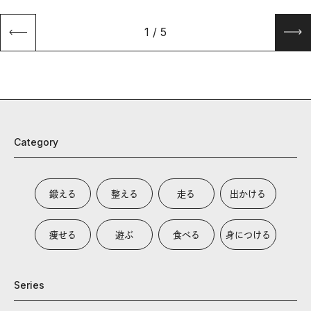
1
/
5
Category
鍛える
整える
走る
出かける
痩せる
遊ぶ
食べる
身につける
Series