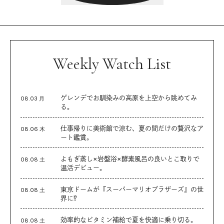
Weekly Watch List
ゲレンデでお馴染みの高原を上空から眺めてみ
08.03 月
る。
仕事帰りに美術館で涼む、夏の間だけの贅沢なア
08.06 木
ート鑑賞。
よもぎ蒸し×岩盤浴×酵素風呂の良いとこ取りで
08.08 土
温活デビュー。
東京ドームが『スーパーマリオブラザーズ』の世
08.08 土
界に⁉︎
効率的なビタミン補給で夏を快適に乗り切る。
08.08 土