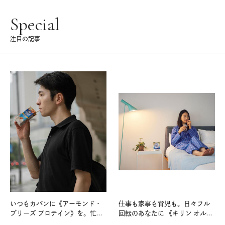
Special
注目の記事
いつもカバンに《アーモンド・
仕事も家事も育児も。日々フル
ブリーズ プロテイン》を。忙し
回転のあなたに 《キリン オルニ
い毎日の簡単コンディショニン
チンPRO》という新習慣。