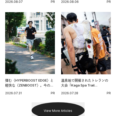
2026.08.07
PR
2026.08.06
PR
グ習慣。
弾む〈HYPERBOOST EDGE〉と
温泉地で開催されたトレランの
軽快な〈ZENBOOST〉。今の時
大会「Kaga Spa Trail
代に寄り添うアディダスが打ち
Endurance 100 by UTMB」。本
2026.07.31
PR
2026.07.28
PR
出した新機軸。
戦を夢見るランナーたちの奮闘
を追った。
View More Articles