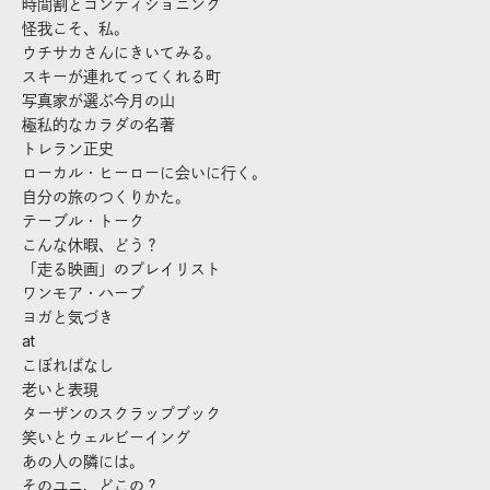
時間割とコンディショニング
怪我こそ、私。
ウチサカさんにきいてみる。
スキーが連れてってくれる町
写真家が選ぶ今月の山
極私的なカラダの名著
トレラン正史
ローカル・ヒーローに会いに行く。
自分の旅のつくりかた。
テーブル・トーク
こんな休暇、どう？
「走る映画」のプレイリスト
ワンモア・ハーブ
ヨガと気づき
at
こぼればなし
老いと表現
ターザンのスクラップブック
笑いとウェルビーイング
あの人の隣には。
そのユニ、どこの？