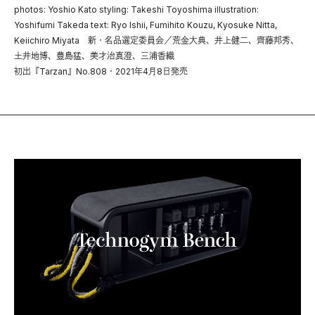
photos: Yoshio Kato styling: Takeshi Toyoshima illustration:
Yoshifumi Takeda text: Ryo Ishii, Fumihito Kouzu, Kyosuke Nitta,
Keiichiro Miyata 新・名品選定委員会／荒金大典、井上健二、齊藤邦秀、
土井地博、豊島猛、美才治真澄、三浦香織
初出『Tarzan』No.808・2021年4月8日発売