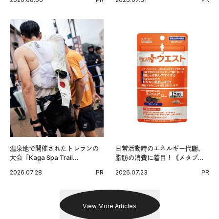
出した新機軸。
温泉地で開催されたトレランの
日常活動時のエネルギー代謝、
大会「Kaga Spa Trail
脂肪の消費に着目！《メタプラ
Endurance 100 by UTMB」。本
ス ウエスト》で始める体メンテ
2026.07.28
PR
2026.07.23
PR
戦を夢見るランナーたちの奮闘
習慣。
を追った。
View More Articles