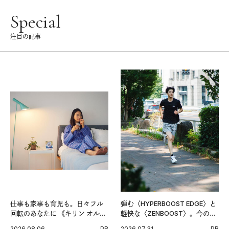
Special
注目の記事
仕事も家事も育児も。日々フル
弾む〈HYPERBOOST EDGE〉と
回転のあなたに 《キリン オルニ
軽快な〈ZENBOOST〉。今の時
チンPRO》という新習慣。
代に寄り添うアディダスが打ち
2026.08.06
PR
2026.07.31
PR