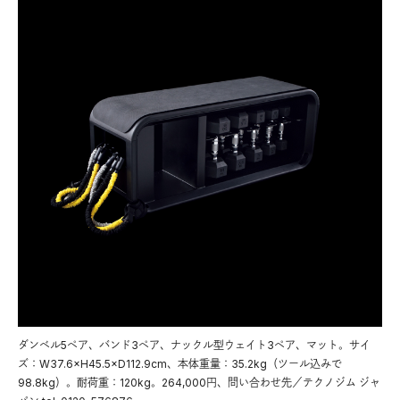
ダンベル5ペア、バンド3ペア、ナックル型ウェイト3ペア、マット。サイ
ズ：W37.6×H45.5×D112.9cm、本体重量：35.2kg（ツール込みで
98.8kg）。耐荷重：120kg。264,000円、問い合わせ先／テクノジム ジャ