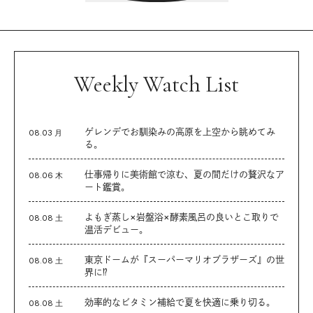
Weekly Watch List
ゲレンデでお馴染みの高原を上空から眺めてみ
08.03 月
る。
仕事帰りに美術館で涼む、夏の間だけの贅沢なア
08.06 木
ート鑑賞。
よもぎ蒸し×岩盤浴×酵素風呂の良いとこ取りで
08.08 土
温活デビュー。
東京ドームが『スーパーマリオブラザーズ』の世
08.08 土
界に⁉︎
効率的なビタミン補給で夏を快適に乗り切る。
08.08 土