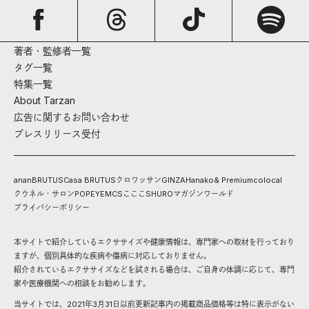
著者・監修者一覧
タグ一覧
特集一覧
About Tarzan
広告に関するお問い合わせ
プレスリリース受付
anan
BRUTUS
Casa BRUTUS
クロワッサン
GINZA
Hanako
& Premium
colocal
クウネル・サロン
POPEYE
MCS
こここ
SHURO
マガジンワールド
プライバシーポリシー
本サイトで紹介しているエクササイズや健康情報は、専門家への取材を行っており
ますが、個別具体的な疾病や傷病に対応しておりません。
紹介されているエクササイズなどを試される場合は、ご自身の体調に応じて、専門
家や医療機関への相談をお勧めします。
当サイトでは、2021年3月31日以前更新記事内の掲載商品価格等は特に表示がない