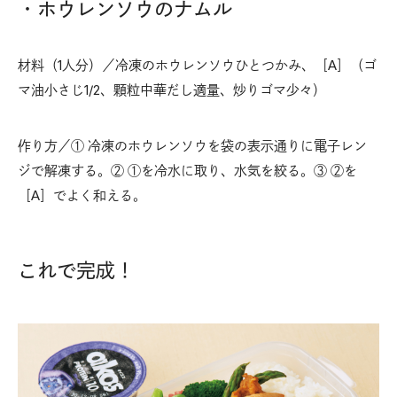
・ホウレンソウのナムル
材料（1人分）／冷凍のホウレンソウひとつかみ、［A］（ゴ
マ油小さじ1/2、顆粒中華だし適量、炒りゴマ少々）
作り方／① 冷凍のホウレンソウを袋の表示通りに電子レン
ジで解凍する。② ①を冷水に取り、水気を絞る。③ ②を
［A］でよく和える。
これで完成！