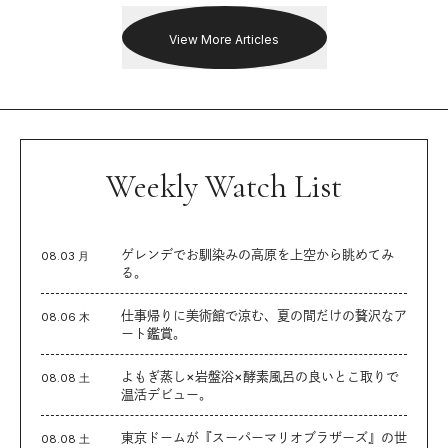
View More Articles
Weekly Watch List
ゲレンデでお馴染みの高原を上空から眺めてみ
08.03 月
る。
仕事帰りに美術館で涼む、夏の間だけの贅沢なア
08.06 木
ート鑑賞。
よもぎ蒸し×岩盤浴×酵素風呂の良いとこ取りで
08.08 土
温活デビュー。
東京ドームが『スーパーマリオブラザーズ』の世
08.08 土