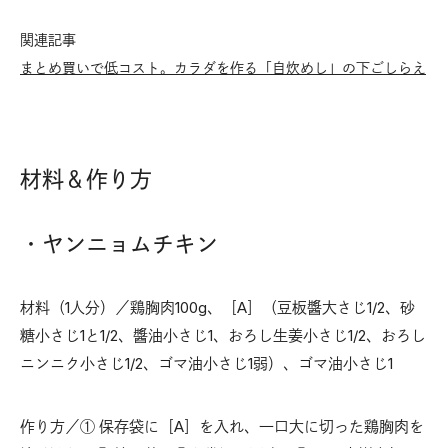
関連記事
まとめ買いで低コスト。カラダを作る「自炊めし」の下ごしらえ
材料＆作り方
・ヤンニョムチキン
材料（1人分）／鶏胸肉100g、［A］（豆板醬大さじ1/2、砂
糖小さじ1と1/2、醬油小さじ1、おろし生姜小さじ1/2、おろし
ニンニク小さじ1/2、ゴマ油小さじ1弱）、ゴマ油小さじ1
作り方／① 保存袋に［A］を入れ、一口大に切った鶏胸肉を