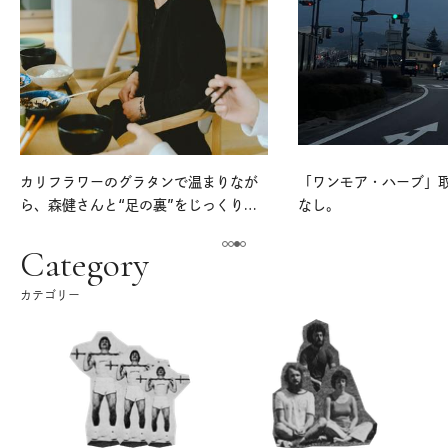
カリフラワーのグラタンで温まりなが
「ワンモア・ハーブ」
ら、森健さんと“足の裏”をじっくり考
なし。
える。｜麻生要一郎のテーブル・トー
ク
Category
カテゴリー