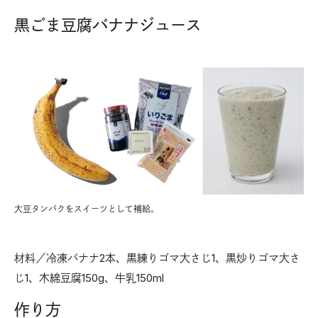
黒ごま豆腐バナナジュース
大豆タンパクをスイーツとして補給。
材料／冷凍バナナ2本、黒練りゴマ大さじ1、黒炒りゴマ大さ
じ1、木綿豆腐150g、牛乳150ml
作り方