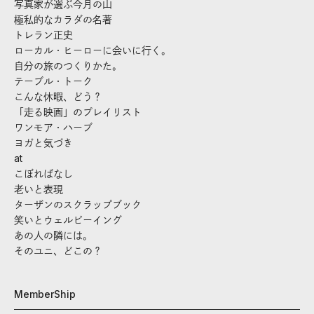
写真家が選ぶ今月の山
極私的なカラダの名著
トレラン正史
ローカル・ヒーローに会いに行く。
自分の旅のつくりかた。
テーブル・トーク
こんな休暇、どう？
「走る映画」のプレイリスト
ワンモア・ハーブ
ヨガと気づき
at
こぼればなし
老いと表現
ターザンのスクラップブック
笑いとウェルビーイング
あの人の隣には。
そのユニ、どこの？
MemberShip