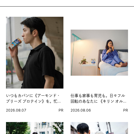
いつもカバンに《アーモンド・
仕事も家事も育児も。日々フル
ブリーズ プロテイン》を。忙し
回転のあなたに 《キリン オルニ
い毎日の簡単コンディショニン
チンPRO》という新習慣。
2026.08.07
PR
2026.08.06
PR
グ習慣。