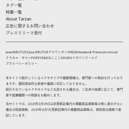
タグ一覧
特集一覧
About Tarzan
広告に関するお問い合わせ
プレスリリース受付
anan
BRUTUS
Casa BRUTUS
クロワッサン
GINZA
Hanako
& Premium
colocal
クウネル・サロン
POPEYE
MCS
こここ
SHURO
マガジンワールド
プライバシーポリシー
本サイトで紹介しているエクササイズや健康情報は、専門家への取材を行っており
ますが、個別具体的な疾病や傷病に対応しておりません。
紹介されているエクササイズなどを試される場合は、ご自身の体調に応じて、専門
家や医療機関への相談をお勧めします。
当サイトでは、2021年3月31日以前更新記事内の掲載商品価格等は特に表示がない
場合は税抜価格、2021年4月1日更新記事内の掲載商品価格は、原則税込価格で表
記しています。