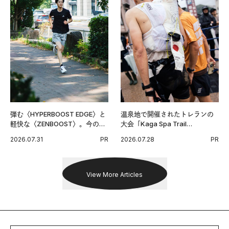
弾む〈HYPERBOOST EDGE〉と
温泉地で開催されたトレランの
軽快な〈ZENBOOST〉。今の時
大会「Kaga Spa Trail
代に寄り添うアディダスが打ち
Endurance 100 by UTMB」。本
2026.07.31
PR
2026.07.28
PR
出した新機軸。
戦を夢見るランナーたちの奮闘
を追った。
View More Articles