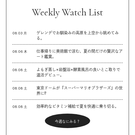
Weekly Watch List
ゲレンデでお馴染みの高原を上空から眺めてみ
08.03 月
る。
仕事帰りに美術館で涼む、夏の間だけの贅沢なア
08.06 木
ート鑑賞。
よもぎ蒸し×岩盤浴×酵素風呂の良いとこ取りで
08.08 土
温活デビュー。
東京ドームが『スーパーマリオブラザーズ』の世
08.08 土
界に⁉︎
効率的なビタミン補給で夏を快適に乗り切る。
08.08 土
今週なにみる？