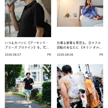
いつもカバンに《アーモンド・
仕事も家事も育児も。日々フル
ブリーズ プロテイン》を。忙し
回転のあなたに 《キリン オルニ
い毎日の簡単コンディショニン
チンPRO》という新習慣。
2026.08.07
PR
2026.08.06
PR
グ習慣。