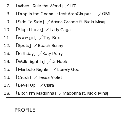
「When I Rule the World」／LIZ
「Drop In the Ocean （feat.AronChupa）」／OMI
「Side To Side」／Ariana Grande ft. Nicki Minaj
「Stupid Love」／Lady Gaga
「www.girl」／Toy-Box
「Spots」／Beach Bunny
「Birthday」／Katy Perry
「Walk Right In」／Dr.Hook
「Marlbolo Nights」／Lonely God
「Crush」／Tessa Violet
「Level Up」／Ciara
「Bitch I’m Madonna」／Madonna ft. Nicki Minaj
PROFILE