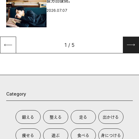
疲労回復術。
2026.07.07
1
/
5
Category
鍛える
整える
走る
出かける
痩せる
遊ぶ
食べる
身につける