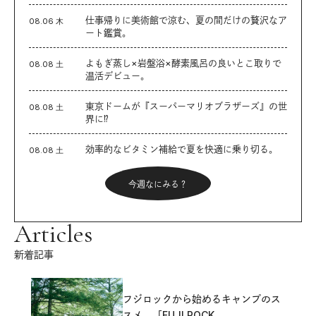
仕事帰りに美術館で涼む、夏の間だけの贅沢なア
08.06 木
ート鑑賞。
よもぎ蒸し×岩盤浴×酵素風呂の良いとこ取りで
08.08 土
温活デビュー。
東京ドームが『スーパーマリオブラザーズ』の世
08.08 土
界に⁉︎
効率的なビタミン補給で夏を快適に乗り切る。
08.08 土
今週なにみる？
Articles
新着記事
フジロックから始めるキャンプのス
スメ。「FUJI ROCK