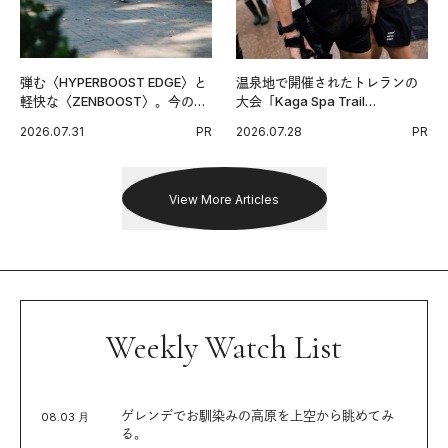
弾む〈HYPERBOOST EDGE〉と
温泉地で開催されたトレランの
軽快な〈ZENBOOST〉。今の時
大会「Kaga Spa Trail
代に寄り添うアディダスが打ち
Endurance 100 by UTMB」。本
2026.07.31
PR
2026.07.28
PR
出した新機軸。
戦を夢見るランナーたちの奮闘
を追った。
View More Articles
Weekly Watch List
ゲレンデでお馴染みの高原を上空から眺めてみ
08.03 月
る。