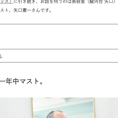
ッズ」
に引き続き、お話を伺うのは美容室〈駿河台 矢口
スト、矢口憲一さんです。
。
選。
一年中マスト。