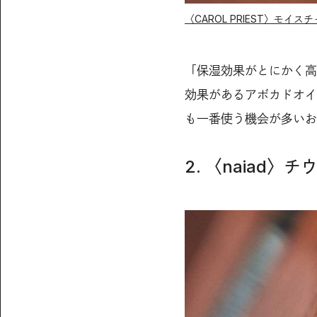
〈CAROL PRIEST〉モイ
「保湿効果がとにかく高
効果があるアボカドオイ
も一番使う機会が多いお
2. 〈naiad