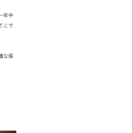
一年中
どこで
適な保