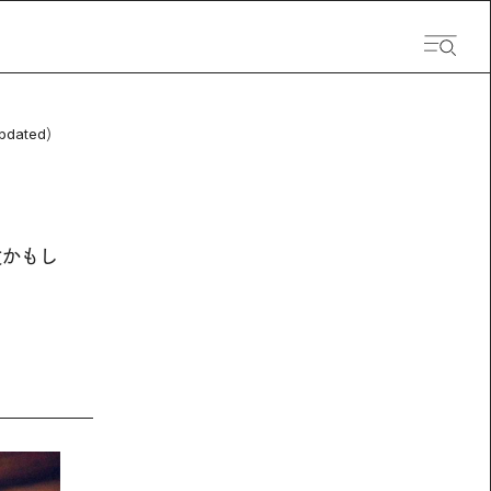
pdated）
険かもし