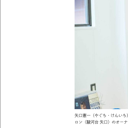
矢口憲一（やぐち・けんいち
ロン〈駿河台 矢口〉のオー