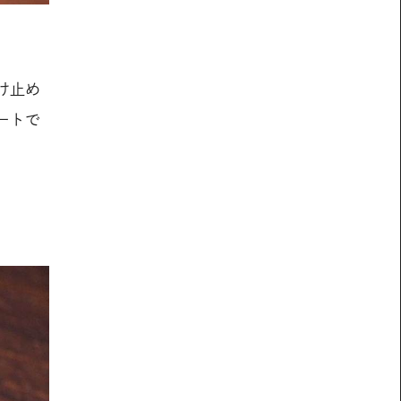
け止め
ートで