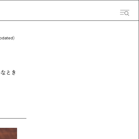
pdated）
んなとき