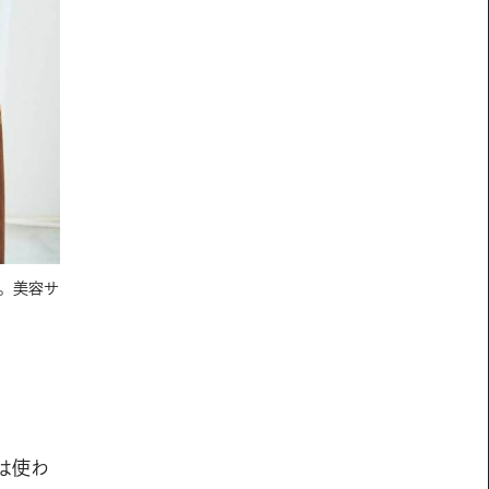
。美容サ
は使わ