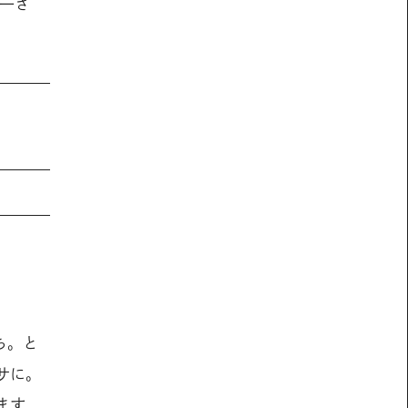
一さ
ち。と
サに。
ます