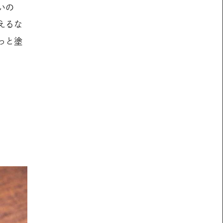
いの
えるな
っと塗