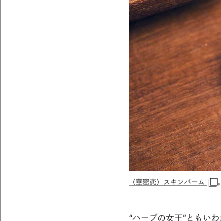
〈華密恋〉スキンバーム
“ハーブの女王”ともい