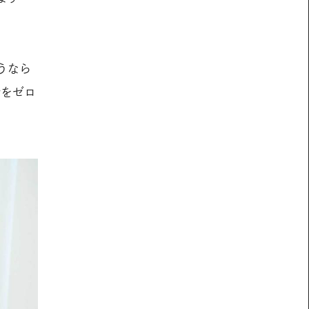
うなら
素をゼロ