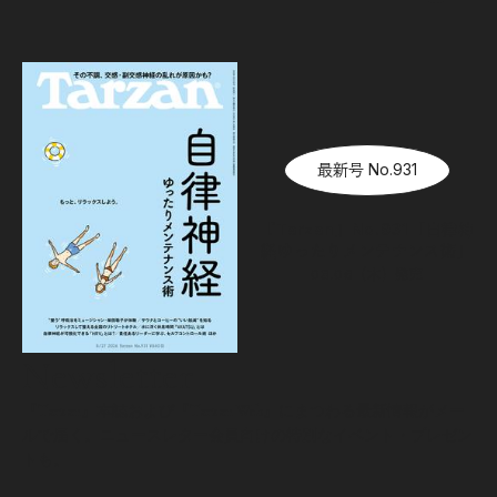
最新号 No.931
『Tarzan』No.931「自律神
経ゆったりメンテナンス術」
08.06（木）
発売
Newsletter
『Tarzan』本誌および『Tarzan Web』にまつわる最新情報がメー
ルで届く。ニュースレター会員向けの特別なイベント・プレゼン
トも。