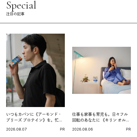
Special
注目の記事
いつもカバンに《アーモンド・
仕事も家事も育児も。日々フル
ブリーズ プロテイン》を。忙し
回転のあなたに 《キリン オルニ
い毎日の簡単コンディショニン
チンPRO》という新習慣。
2026.08.07
PR
2026.08.06
PR
グ習慣。