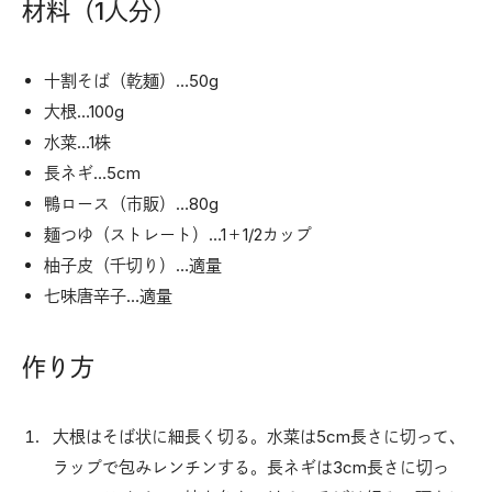
材料（1人分）
十割そば（乾麺）…50g
大根…100g
水菜…1株
長ネギ…5cm
鴨ロース（市販）…80g
麺つゆ（ストレート）…1＋1/2カップ
柚子皮（千切り）…適量
七味唐辛子…適量
作り方
大根はそば状に細長く切る。水菜は5cm長さに切って、
ラップで包みレンチンする。長ネギは3cm長さに切っ