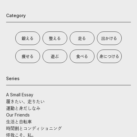
Category
鍛える
整える
走る
出かける
痩せる
遊ぶ
食べる
身につける
Series
A Small Essay
履きたい、走りたい
運動と身だしなみ
Our Friends
生活と自転車
時間割とコンディショニング
怪我こそ、私。