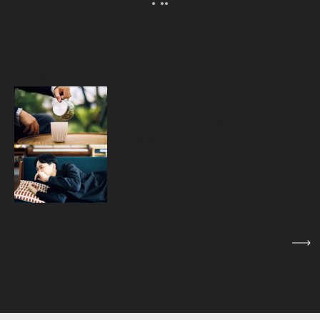
Popular
人気記事
源
トップクリエイターが実践する、ひみつの
疲労回復術。
2026.07.07
1
/
5