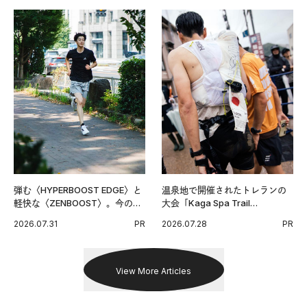
弾む〈HYPERBOOST EDGE〉と
温泉地で開催されたトレランの
軽快な〈ZENBOOST〉。今の時
大会「Kaga Spa Trail
代に寄り添うアディダスが打ち
Endurance 100 by UTMB」。本
2026.07.31
PR
2026.07.28
PR
出した新機軸。
戦を夢見るランナーたちの奮闘
を追った。
View More Articles