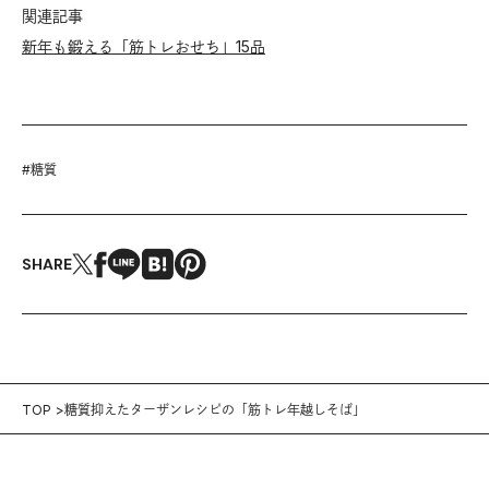
関連記事
新年も鍛える「筋トレおせち」15品
#
糖質
SHARE
TOP
糖質抑えたターザンレシピの「筋トレ年越しそば」