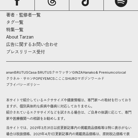
著者・監修者一覧
タグ一覧
特集一覧
About Tarzan
広告に関するお問い合わせ
プレスリリース受付
anan
BRUTUS
Casa BRUTUS
クロワッサン
GINZA
Hanako
& Premium
colocal
クウネル・サロン
POPEYE
MCS
こここ
SHURO
マガジンワールド
プライバシーポリシー
本サイトで紹介しているエクササイズや健康情報は、専門家への取材を行っており
ますが、個別具体的な疾病や傷病に対応しておりません。
紹介されているエクササイズなどを試される場合は、ご自身の体調に応じて、専門
家や医療機関への相談をお勧めします。
当サイトでは、2021年3月31日以前更新記事内の掲載商品価格等は特に表示がない
場合は税抜価格、2021年4月1日更新記事内の掲載商品価格は、原則税込価格で表