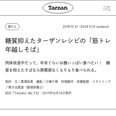
2019.12.31
2024.11.13
痩せる
（
Updated）
糖質抑えたターザンレシピの「筋トレ
年越しそば」
肉体改造中だって、年末ぐらいお腹いっぱい食べたい！ 糖
質を抑えたそばなら罪悪感なくもりもり食べられる。
取材・文／黒澤祐美 撮影／大嶋千尋 料理製作・栄養監修・スタイリング
／美才治真澄（管理栄養士）
初出『Tarzan』No.732・2017年12月14日発売