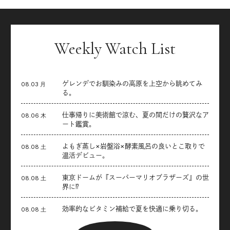
Weekly Watch List
ゲレンデでお馴染みの高原を上空から眺めてみ
08.03 月
る。
仕事帰りに美術館で涼む、夏の間だけの贅沢なア
08.06 木
ート鑑賞。
よもぎ蒸し×岩盤浴×酵素風呂の良いとこ取りで
08.08 土
温活デビュー。
東京ドームが『スーパーマリオブラザーズ』の世
08.08 土
界に⁉︎
効率的なビタミン補給で夏を快適に乗り切る。
08.08 土