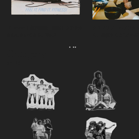
『Tarzan』創刊秘話・前編｜ウチサカ
カリフラワーのグラタ
さんにきいてみる。Vol.2
ら、森健さんと“足の裏
える。｜麻生要一郎の
ク
Category
カテゴリー