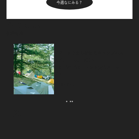
今週なにみる？
Articles
新着記事
フジロックから始めるキャンプのス
スメ。「FUJI ROCK
FESTIVAL’26」テント訪問スナッ
プ！
2026.08.07