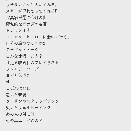
ウチサカさんにきいてみる。
スキーが連れてってくれる町
写真家が選ぶ今月の山
極私的なカラダの名著
トレラン正史
ローカル・ヒーローに会いに行く。
自分の旅のつくりかた。
テーブル・トーク
こんな休暇、どう？
「走る映画」のプレイリスト
ワンモア・ハーブ
ヨガと気づき
at
こぼればなし
老いと表現
ターザンのスクラップブック
笑いとウェルビーイング
あの人の隣には。
そのユニ、どこの？