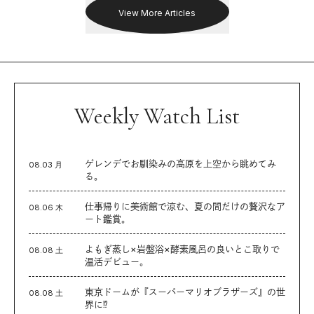
View More Articles
Weekly Watch List
ゲレンデでお馴染みの高原を上空から眺めてみ
08.03 月
る。
仕事帰りに美術館で涼む、夏の間だけの贅沢なア
08.06 木
ート鑑賞。
よもぎ蒸し×岩盤浴×酵素風呂の良いとこ取りで
08.08 土
温活デビュー。
東京ドームが『スーパーマリオブラザーズ』の世
08.08 土
界に⁉︎