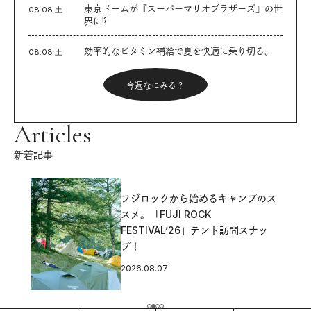
東京ドームが『スーパーマリオブラザーズ』の世
08.08 土
界に⁉︎
効率的なビタミン補給で夏を快適に乗り切る。
08.08 土
今週なにみる？
Articles
新着記事
フジロックから始めるキャンプのス
スメ。「FUJI ROCK
FESTIVAL’26」テント訪問スナッ
プ！
2026.08.07