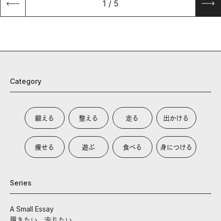
1
/
5
Category
鍛える
整える
走る
出かける
痩せる
遊ぶ
食べる
身につける
Series
A Small Essay
履きたい、走りたい