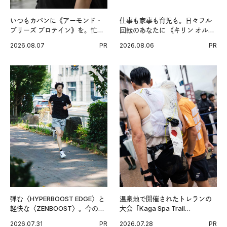
いつもカバンに《アーモンド・
仕事も家事も育児も。日々フル
ブリーズ プロテイン》を。忙し
回転のあなたに 《キリン オルニ
い毎日の簡単コンディショニン
チンPRO》という新習慣。
2026.08.07
PR
2026.08.06
PR
グ習慣。
弾む〈HYPERBOOST EDGE〉と
温泉地で開催されたトレランの
軽快な〈ZENBOOST〉。今の時
大会「Kaga Spa Trail
代に寄り添うアディダスが打ち
Endurance 100 by UTMB」。本
2026.07.31
PR
2026.07.28
PR