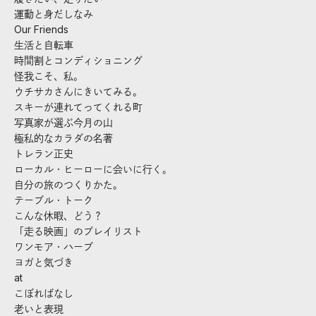
運動と身だしなみ
Our Friends
生活と自転車
時間割とコンディショニング
怪我こそ、私。
ウチサカさんにきいてみる。
スキーが連れてってくれる町
写真家が選ぶ今月の山
極私的なカラダの名著
トレラン正史
ローカル・ヒーローに会いに行く。
自分の旅のつくりかた。
テーブル・トーク
こんな休暇、どう？
「走る映画」のプレイリスト
ワンモア・ハーブ
ヨガと気づき
at
こぼればなし
老いと表現