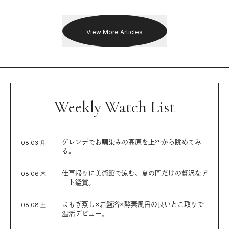
出した新機軸。
戦を夢見るランナーたちの奮闘
を追った。
View More Articles
Weekly Watch List
ゲレンデでお馴染みの高原を上空から眺めてみ
08.03 月
る。
仕事帰りに美術館で涼む、夏の間だけの贅沢なア
08.06 木
ート鑑賞。
よもぎ蒸し×岩盤浴×酵素風呂の良いとこ取りで
08.08 土
温活デビュー。