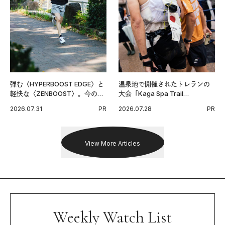
弾む〈HYPERBOOST EDGE〉と
温泉地で開催されたトレランの
軽快な〈ZENBOOST〉。今の時
大会「Kaga Spa Trail
代に寄り添うアディダスが打ち
Endurance 100 by UTMB」。本
2026.07.31
PR
2026.07.28
PR
出した新機軸。
戦を夢見るランナーたちの奮闘
を追った。
View More Articles
Weekly Watch List