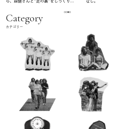
ら、森健さんと“足の裏”をじっくり考
なし。
える。｜麻生要一郎のテーブル・トー
ク
Category
カテゴリー