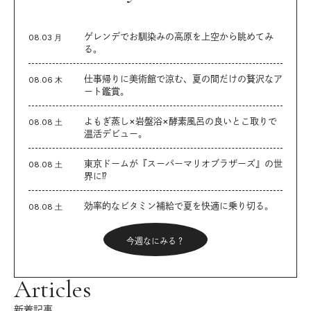
ゲレンデでお馴染みの高原を上空から眺めてみ
08.03 月
る。
仕事帰りに美術館で涼む、夏の間だけの贅沢なア
08.06 木
ート鑑賞。
よもぎ蒸し×岩盤浴×酵素風呂の良いとこ取りで
08.08 土
温活デビュー。
東京ドームが『スーパーマリオブラザーズ』の世
08.08 土
界に⁉︎
効率的なビタミン補給で夏を快適に乗り切る。
08.08 土
今週なにみる？
Articles
新着記事