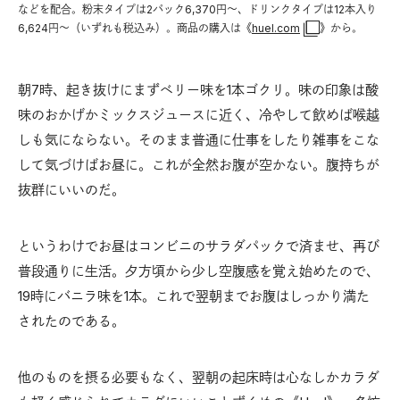
などを配合。粉末タイプは2パック6,370円〜、ドリンクタイプは12本入り
6,624円〜（いずれも税込み）。商品の購入は《
huel.com
》から。
朝7時、起き抜けにまずベリー味を1本ゴクリ。味の印象は酸
味のおかげかミックスジュースに近く、冷やして飲めば喉越
しも気にならない。そのまま普通に仕事をしたり雑事をこな
して気づけばお昼に。これが全然お腹が空かない。腹持ちが
抜群にいいのだ。
というわけでお昼はコンビニのサラダパックで済ませ、再び
普段通りに生活。夕方頃から少し空腹感を覚え始めたので、
19時にバニラ味を1本。これで翌朝までお腹はしっかり満た
されたのである。
他のものを摂る必要もなく、翌朝の起床時は心なしかカラダ