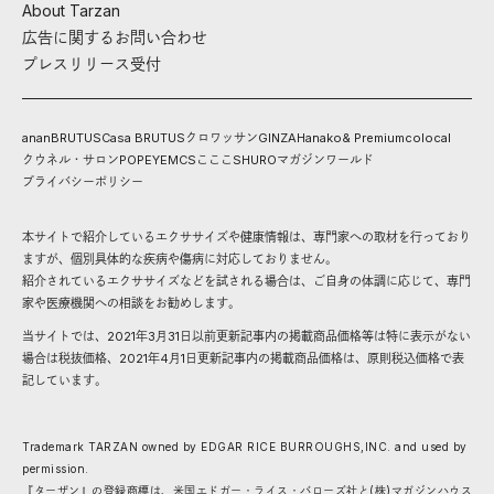
About Tarzan
広告に関するお問い合わせ
プレスリリース受付
anan
BRUTUS
Casa BRUTUS
クロワッサン
GINZA
Hanako
& Premium
colocal
クウネル・サロン
POPEYE
MCS
こここ
SHURO
マガジンワールド
プライバシーポリシー
本サイトで紹介しているエクササイズや健康情報は、専門家への取材を行っており
ますが、個別具体的な疾病や傷病に対応しておりません。
紹介されているエクササイズなどを試される場合は、ご自身の体調に応じて、専門
家や医療機関への相談をお勧めします。
当サイトでは、2021年3月31日以前更新記事内の掲載商品価格等は特に表示がない
場合は税抜価格、2021年4月1日更新記事内の掲載商品価格は、原則税込価格で表
記しています。
Trademark TARZAN owned by EDGAR RICE BURROUGHS,INC. and used by
permission.
『ターザン』の登録商標は、米国エドガー・ライス・バローズ社と(株)マガジンハウス