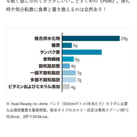
も軽く感じられてカラダにいいことずくめの《Huel》。多忙
時や気分転換に食事と置き換えるのは全然あり！
※Huel Ready-to-drink バニラ（500mlボトル1本当たり）カラダに必要
な必須栄養素を簡単摂取。粉末タイプのカロリー目安は専用スプーン1杯で
152kcal、2杯で304kcal。