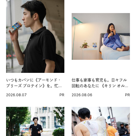
いつもカバンに《アーモンド・
仕事も家事も育児も。日々フル
ブリーズ プロテイン》を。忙し
回転のあなたに 《キリン オルニ
い毎日の簡単コンディショニン
チンPRO》という新習慣。
2026.08.07
PR
2026.08.06
PR
グ習慣。