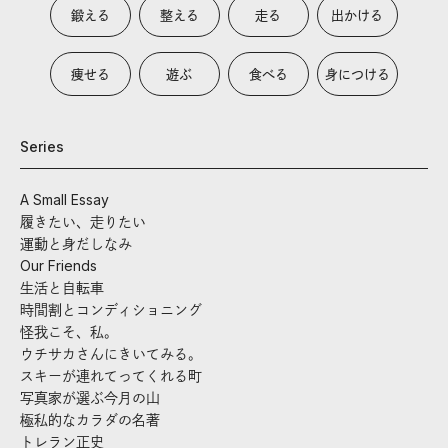
鍛える
整える
走る
出かける
痩せる
遊ぶ
食べる
身につける
Series
A Small Essay
履きたい、走りたい
運動と身だしなみ
Our Friends
生活と自転車
時間割とコンディショニング
怪我こそ、私。
ウチサカさんにきいてみる。
スキーが連れてってくれる町
写真家が選ぶ今月の山
極私的なカラダの名著
トレラン正史