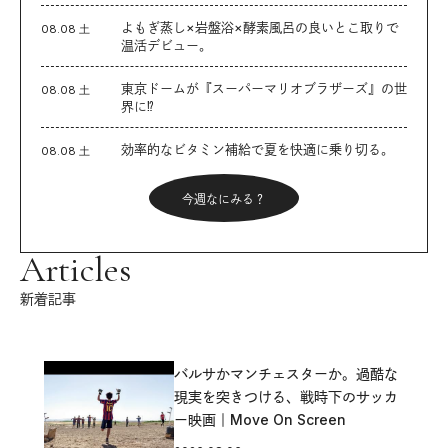
よもぎ蒸し×岩盤浴×酵素風呂の良いとこ取りで
08.08 土
温活デビュー。
東京ドームが『スーパーマリオブラザーズ』の世
08.08 土
界に⁉︎
効率的なビタミン補給で夏を快適に乗り切る。
08.08 土
今週なにみる？
Articles
新着記事
バルサかマンチェスターか。過酷な
現実を突きつける、戦時下のサッカ
ー映画｜Move On Screen