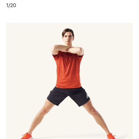
1
/
20