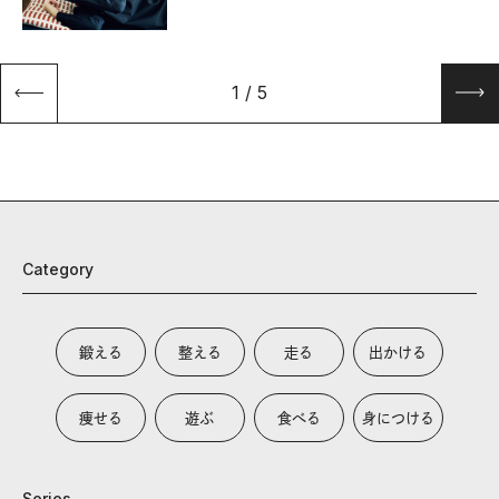
1
/
5
Category
鍛える
整える
走る
出かける
痩せる
遊ぶ
食べる
身につける
Series