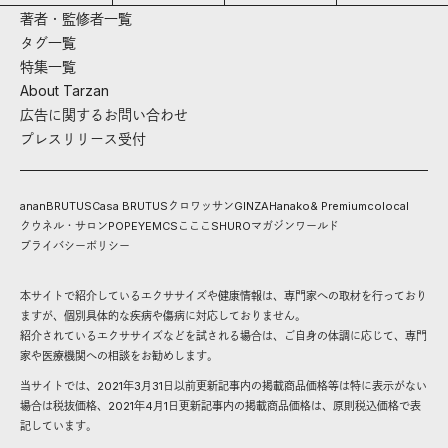
著者・監修者一覧
タグ一覧
特集一覧
About Tarzan
広告に関するお問い合わせ
プレスリリース受付
anan
BRUTUS
Casa BRUTUS
クロワッサン
GINZA
Hanako
& Premium
colocal
クウネル・サロン
POPEYE
MCS
こここ
SHURO
マガジンワールド
プライバシーポリシー
本サイトで紹介しているエクササイズや健康情報は、専門家への取材を行っており
ますが、個別具体的な疾病や傷病に対応しておりません。
紹介されているエクササイズなどを試される場合は、ご自身の体調に応じて、専門
家や医療機関への相談をお勧めします。
当サイトでは、2021年3月31日以前更新記事内の掲載商品価格等は特に表示がない
場合は税抜価格、2021年4月1日更新記事内の掲載商品価格は、原則税込価格で表
記しています。