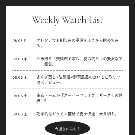
Weekly Watch List
ゲレンデでお馴染みの高原を上空から眺めてみ
08.03 月
る。
仕事帰りに美術館で涼む、夏の間だけの贅沢なア
08.06 木
ート鑑賞。
よもぎ蒸し×岩盤浴×酵素風呂の良いとこ取りで
08.08 土
温活デビュー。
東京ドームが『スーパーマリオブラザーズ』の世
08.08 土
界に⁉︎
効率的なビタミン補給で夏を快適に乗り切る。
08.08 土
今週なにみる？