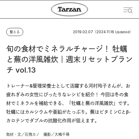
2019.02.07
2024.11.16
整える
（
Updated）
旬の食材でミネラルチャージ！ 牡蠣
と蕪の洋風雑炊｜週末リセットブラン
チ vol.13
トレーナー&管理栄養士として活躍する河村玲子さんが、お
疲れぎみの女性にぴったりなレシピを紹介！ 今回は冬の食
材でミネラルを補給できる、「牡蠣と蕪の洋風雑炊」です。
牡蠣にはカルシウムや亜鉛がたっぷり。蕪はビタミンCとβ-
カロテンでダブルの抗酸化作用が狙えます。
取材・文／石飛カノ 撮影／大嶋千尋