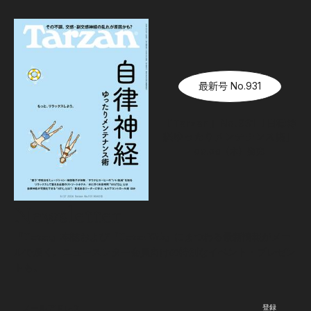
最新号 No.931
『Tarzan』No.931「自律神
経ゆったりメンテナンス術」
08.06（木）
発売
Newsletter
『Tarzan』本誌および『Tarzan Web』にまつわる最新情報がメー
ルで届く。ニュースレター会員向けの特別なイベント・プレゼン
トも。
登録