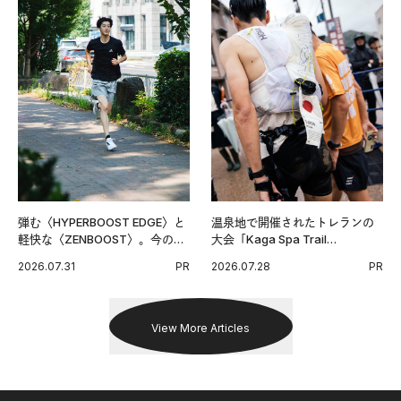
弾む〈HYPERBOOST EDGE〉と
温泉地で開催されたトレランの
軽快な〈ZENBOOST〉。今の時
大会「Kaga Spa Trail
代に寄り添うアディダスが打ち
Endurance 100 by UTMB」。本
2026.07.31
PR
2026.07.28
PR
出した新機軸。
戦を夢見るランナーたちの奮闘
を追った。
View More Articles