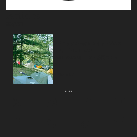
Articles
新着記事
フジロックから始めるキャンプのス
スメ。「FUJI ROCK
FESTIVAL’26」テント訪問スナッ
プ！
2026.08.07