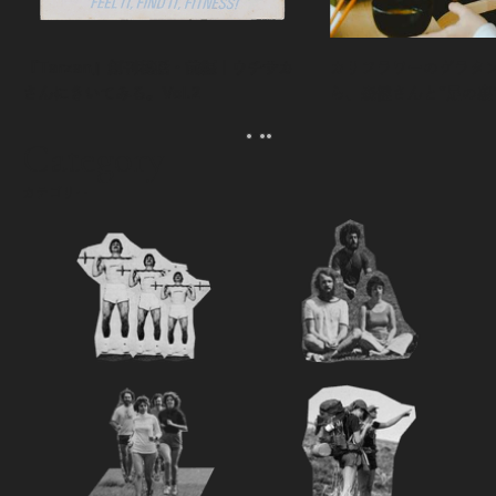
『Tarzan』創刊秘話・前編｜ウチサカ
カリフラワーのグラタ
さんにきいてみる。Vol.2
ら、森健さんと“足の裏
える。｜麻生要一郎の
ク
Category
カテゴリー