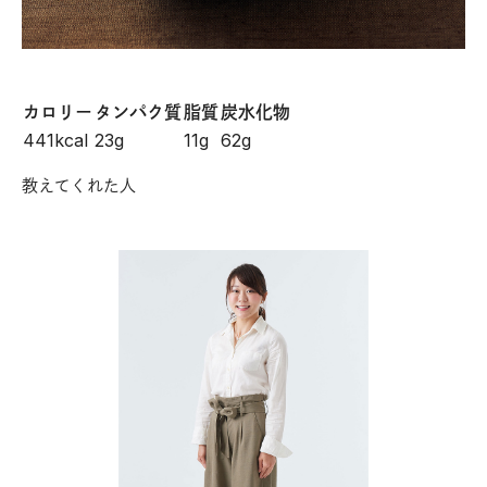
カロリー
タンパク質
脂質
炭水化物
441kcal
23g
11g
62g
教えてくれた人