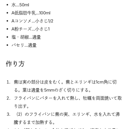
水…50ml
A低脂肪牛乳…100ml
Aコンソメ…小さじ1/2
A粉チーズ…小さじ1
塩・胡椒…適量
パセリ…適量
作り方
蕪は実の部分は皮をむく。蕪とエリンギは1cm角に切
る。葉は適量を5mmのざく切りにする。
フライパンにバターを入れて熱し、牡蠣を両面焼いて取
り出す。
（2）のフライパンに蕪の実、エリンギ、水を入れて沸
騰するまで加熱する。