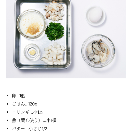
卵…1個
ごはん…120g
エリンギ…小1本
蕪（葉も使う）…小1個
バター…小さじ1/2