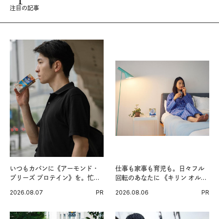
注目の記事
いつもカバンに《アーモンド・
仕事も家事も育児も。日々フル
ブリーズ プロテイン》を。忙し
回転のあなたに 《キリン オルニ
い毎日の簡単コンディショニン
チンPRO》という新習慣。
2026.08.07
PR
2026.08.06
PR
グ習慣。