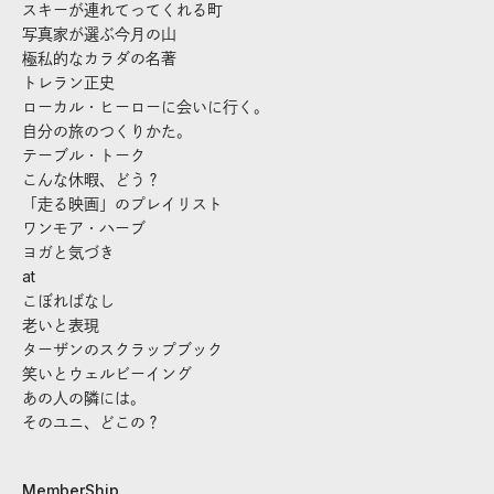
スキーが連れてってくれる町
写真家が選ぶ今月の山
極私的なカラダの名著
トレラン正史
ローカル・ヒーローに会いに行く。
自分の旅のつくりかた。
テーブル・トーク
こんな休暇、どう？
「走る映画」のプレイリスト
ワンモア・ハーブ
ヨガと気づき
at
こぼればなし
老いと表現
ターザンのスクラップブック
笑いとウェルビーイング
あの人の隣には。
そのユニ、どこの？
MemberShip