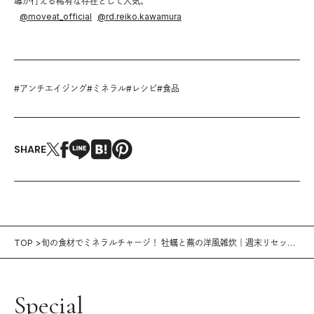
導が行える稀有な存在として人気。
@
moveat_official
@
rd.reiko.kawamura
#
アンチエイジング
#
ミネラル
#
レシピ
#
食品
SHARE
TOP
旬の食材でミネラルチャージ！ 牡蠣と蕪の洋風雑炊｜週末リセット
ブランチ vol.13
Special