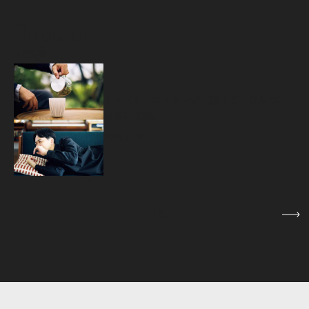
Popular
人気記事
源
トップクリエイターが実践する、ひみつの
疲労回復術。
2026.07.07
1
/
5