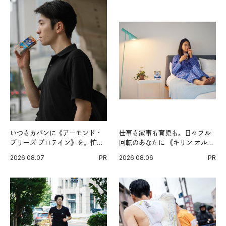
いつもカバンに《アーモンド・
仕事も家事も育児も。日々フル
ブリーズ プロテイン》を。忙し
回転のあなたに 《キリン オルニ
い毎日の簡単コンディショニン
チンPRO》という新習慣。
2026.08.07
PR
2026.08.06
PR
グ習慣。