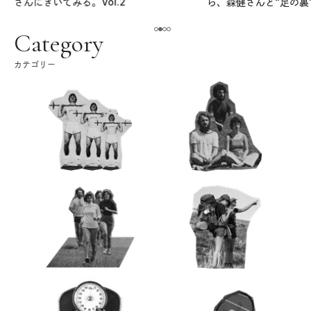
さんにきいてみる。Vol.2
ら、森健さんと“足の裏
える。｜麻生要一郎の
ク
Category
カテゴリー