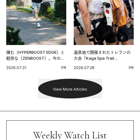
弾む〈HYPERBOOST EDGE〉と
温泉地で開催されたトレランの
軽快な〈ZENBOOST〉。今の時
大会「Kaga Spa Trail
代に寄り添うアディダスが打ち
Endurance 100 by UTMB」。本
2026.07.31
PR
2026.07.28
PR
出した新機軸。
戦を夢見るランナーたちの奮闘
を追った。
View More Articles
Weekly Watch List