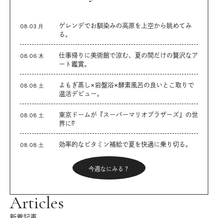
ゲレンデでお馴染みの高原を上空から眺めてみ
08.03 月
る。
仕事帰りに美術館で涼む、夏の間だけの贅沢なア
08.06 木
ート鑑賞。
よもぎ蒸し×岩盤浴×酵素風呂の良いとこ取りで
08.08 土
温活デビュー。
東京ドームが『スーパーマリオブラザーズ』の世
08.08 土
界に⁉︎
効率的なビタミン補給で夏を快適に乗り切る。
08.08 土
今週なにみる？
Articles
新着記事