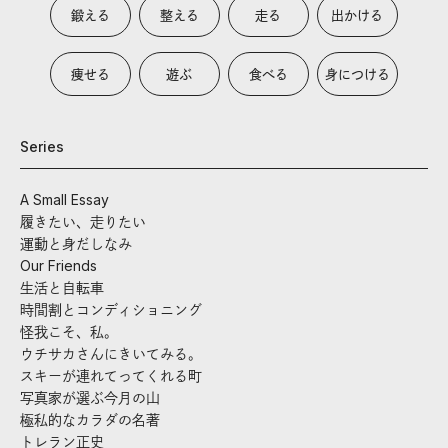
鍛える
整える
走る
出かける
痩せる
遊ぶ
食べる
身につける
Series
A Small Essay
履きたい、走りたい
運動と身だしなみ
Our Friends
生活と自転車
時間割とコンディショニング
怪我こそ、私。
ウチサカさんにきいてみる。
スキーが連れてってくれる町
写真家が選ぶ今月の山
極私的なカラダの名著
トレラン正史