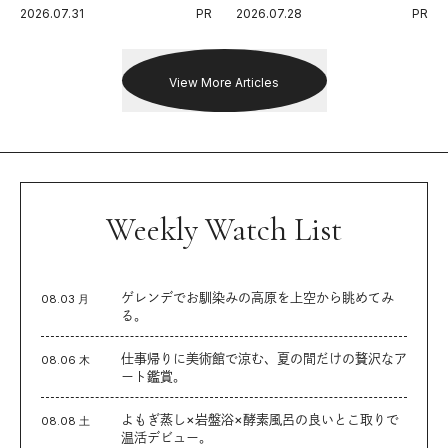
代に寄り添うアディダスが打ち
Endurance 100 by UTMB」。本
2026.07.31
PR
2026.07.28
PR
出した新機軸。
戦を夢見るランナーたちの奮闘
を追った。
View More Articles
Weekly Watch List
ゲレンデでお馴染みの高原を上空から眺めてみ
08.03 月
る。
仕事帰りに美術館で涼む、夏の間だけの贅沢なア
08.06 木
ート鑑賞。
よもぎ蒸し×岩盤浴×酵素風呂の良いとこ取りで
08.08 土
温活デビュー。