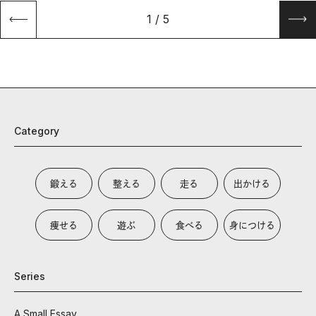
1
/
5
Category
鍛える
整える
走る
出かける
痩せる
遊ぶ
食べる
身につける
Series
A Small Essay