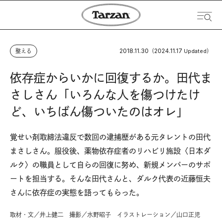
2018.11.30
2024.11.17
整える
（
Updated）
依存症からいかに回復するか。田代ま
さしさん「いろんな人を傷つけたけ
ど、いちばん傷ついたのはオレ」
覚せい剤取締法違反で数回の逮捕歴がある元タレントの田代
まさしさん。服役後、薬物依存症者のリハビリ施設〈日本ダ
ルク〉の職員として自らの回復に努め、新規メンバーのサポ
ートを担当する。そんな田代さんと、ダルク代表の近藤恒夫
さんに依存症の実態を語ってもらった。
取材・文／井上健二 撮影／水野昭子 イラストレーション／山口正児