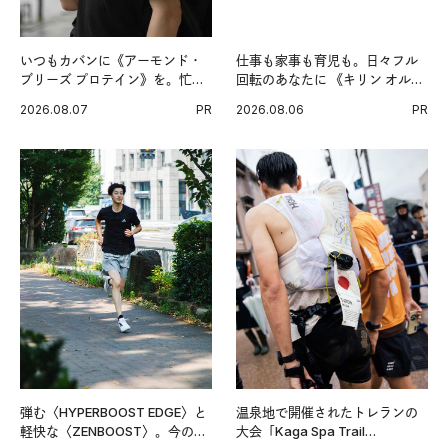
いつもカバンに《アーモンド・
仕事も家事も育児も。日々フル
ブリーズ プロテイン》を。忙し
回転のあなたに 《キリン オルニ
い毎日の簡単コンディショニン
チンPRO》という新習慣。
2026.08.07
PR
2026.08.06
PR
グ習慣。
弾む〈HYPERBOOST EDGE〉と
温泉地で開催されたトレランの
軽快な〈ZENBOOST〉。今の時
大会「Kaga Spa Trail