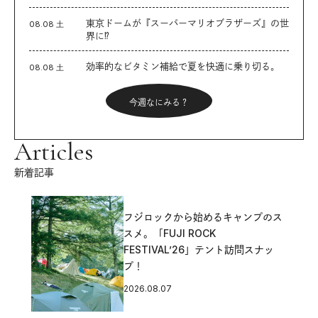
東京ドームが『スーパーマリオブラザーズ』の世
08.08 土
界に⁉︎
効率的なビタミン補給で夏を快適に乗り切る。
08.08 土
今週なにみる？
Articles
新着記事
フジロックから始めるキャンプのス
スメ。「FUJI ROCK
FESTIVAL’26」テント訪問スナッ
プ！
2026.08.07