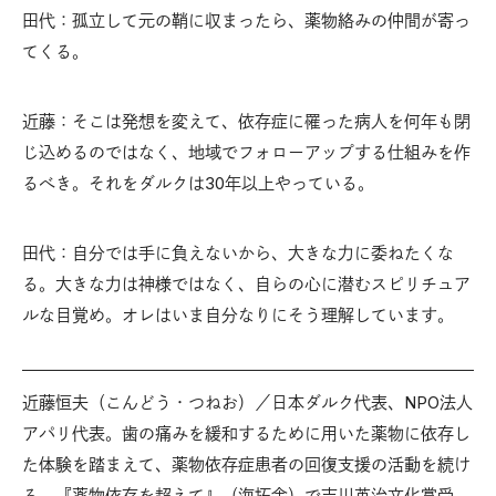
田代：孤立して元の鞘に収まったら、薬物絡みの仲間が寄っ
てくる。
近藤：そこは発想を変えて、依存症に罹った病人を何年も閉
じ込めるのではなく、地域でフォローアップする仕組みを作
るべき。それをダルクは30年以上やっている。
田代：自分では手に負えないから、大きな力に委ねたくな
る。大きな力は神様ではなく、自らの心に潜むスピリチュア
ルな目覚め。オレはいま自分なりにそう理解しています。
近藤恒夫（こんどう・つねお）／日本ダルク代表、NPO法人
アパリ代表。歯の痛みを緩和するために用いた薬物に依存し
た体験を踏まえて、薬物依存症患者の回復支援の活動を続け
る。『薬物依存を超えて』（海拓舎）で吉川英治文化賞受