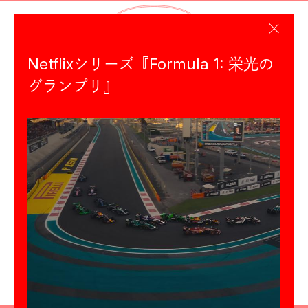
Netflixシリーズ『Formula 1: 栄光の
2025.03.10
鍛える
グランプリ』
2025年3月2週目のウォッチリスト
見逃せないスポーツ大会や映像配信、参加型のイベントなど
をTarzan Webが選んで紹介します。
文・岡島みのり リサーチ／林暖茄