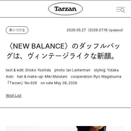
2026.05.27
2026.07.16
身につける
（
Updated）
〈NEW BALANCE〉のダッフルバッ
グは、ヴィンテージライクな新顔。
text & edit: Shoko Yoshida photo: Ian Lanterman styling: Yutaka
Aoki hair & make-up: Miki Marutani cooperation: Ryo Wagatsuma
『Tarzan』No.926 on sale May 28, 2026.
Wish List