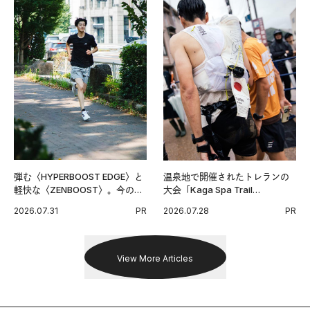
弾む〈HYPERBOOST EDGE〉と
温泉地で開催されたトレランの
軽快な〈ZENBOOST〉。今の時
大会「Kaga Spa Trail
代に寄り添うアディダスが打ち
Endurance 100 by UTMB」。本
2026.07.31
PR
2026.07.28
PR
出した新機軸。
戦を夢見るランナーたちの奮闘
を追った。
View More Articles