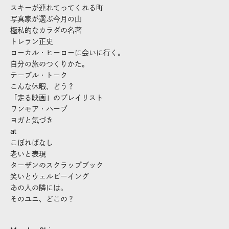
スキーが連れてってくれる町
写真家が選ぶ今月の山
極私的なカラダの名著
トレラン正史
ローカル・ヒーローに会いに行く。
自分の旅のつくりかた。
テーブル・トーク
こんな休暇、どう？
「走る映画」のプレイリスト
ワンモア・ハーブ
ヨガと気づき
at
こぼればなし
老いと表現
ターザンのスクラップブック
笑いとウェルビーイング
あの人の隣には。
そのユニ、どこの？