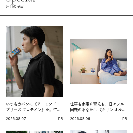
注目の記事
いつもカバンに《アーモンド・
仕事も家事も育児も。日々フル
ブリーズ プロテイン》を。忙し
回転のあなたに 《キリン オルニ
い毎日の簡単コンディショニン
チンPRO》という新習慣。
2026.08.07
PR
2026.08.06
PR
グ習慣。