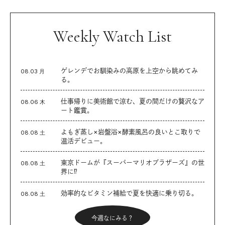
Weekly Watch List
ゲレンデでお馴染みの高原を上空から眺めてみ
08.03 月
る。
仕事帰りに美術館で涼む、夏の間だけの贅沢なア
08.06 木
ート鑑賞。
よもぎ蒸し×岩盤浴×酵素風呂の良いとこ取りで
08.08 土
温活デビュー。
東京ドームが『スーパーマリオブラザーズ』の世
08.08 土
界に⁉︎
効率的なビタミン補給で夏を快適に乗り切る。
08.08 土
今週なにみる？