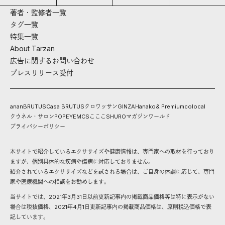
著者・監修者一覧
タグ一覧
特集一覧
About Tarzan
広告に関するお問い合わせ
プレスリリース受付
anan
BRUTUS
Casa BRUTUS
クロワッサン
GINZA
Hanako
& Premium
colocal
クウネル・サロン
POPEYE
MCS
こここ
SHURO
マガジンワールド
プライバシーポリシー
本サイトで紹介しているエクササイズや健康情報は、専門家への取材を行っており
ますが、個別具体的な疾病や傷病に対応しておりません。
紹介されているエクササイズなどを試される場合は、ご自身の体調に応じて、専門
家や医療機関への相談をお勧めします。
当サイトでは、2021年3月31日以前更新記事内の掲載商品価格等は特に表示がない
場合は税抜価格、2021年4月1日更新記事内の掲載商品価格は、原則税込価格で表
記しています。