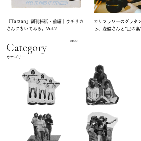
『Tarzan』創刊秘話・前編｜ウチサカ
カリフラワーのグラタ
さんにきいてみる。Vol.2
ら、森健さんと“足の裏
える。｜麻生要一郎の
ク
Category
カテゴリー