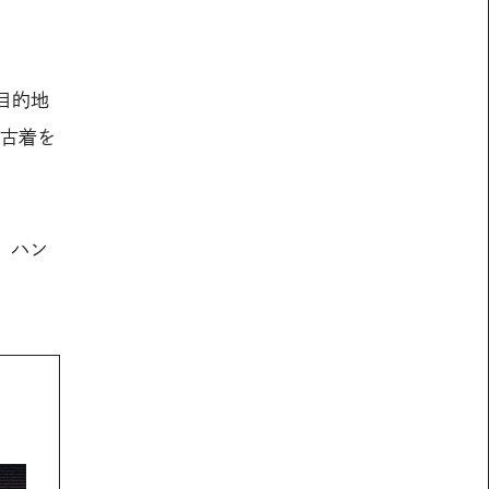
目的地
い古着を
、ハン