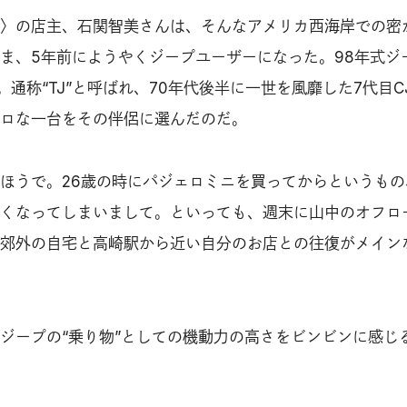
〉の店主、石関智美さんは、そんなアメリカ西海岸での密
ま、5年前にようやくジープユーザーになった。98年式ジ
ラ。通称“TJ”と呼ばれ、70年代後半に一世を風靡した7代目CJ
ロな一台をその伴侶に選んだのだ。
ほうで。26歳の時にパジェロミニを買ってからというもの
くなってしまいまして。といっても、週末に山中のオフロ
郊外の自宅と高崎駅から近い自分のお店との往復がメイン
ジープの“乗り物”としての機動力の高さをビンビンに感じ