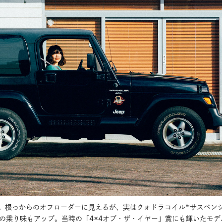
円。根っからのオフローダーに見えるが、実はクォドラコイル™サスペン
の乗り味もアップ。当時の「4×4オブ・ザ・イヤー」賞にも輝いたモデ