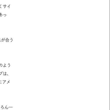
くサイ
あっ
息が合う
のよう
プは、
にアメ
ちろん一