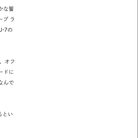
かな誓
ープ ラ
-7の
、オフ
ードに
なんで
るとい