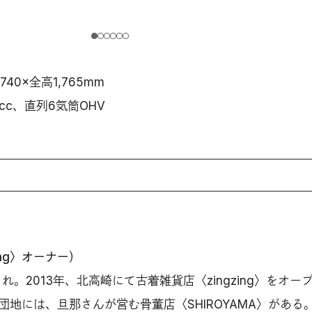
,740×全高1,765mm
9cc、直列6気筒OHV
ing〉オーナー）
れ。2013年、北高崎にて古着雑貨店〈zingzing〉をオー
団地には、旦那さんが営む骨董店〈SHIROYAMA〉がある