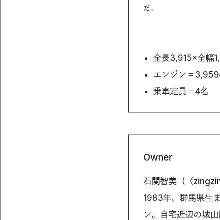
だ。
全長3,915×全幅1
エンジン＝3,95
乗車定員＝4名
Owner
石関智美（〈zingz
1983年、群馬県生ま
ン。自宅近辺の城山