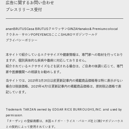
広告に関するお問い合わせ
プレスリリース受付
anan
BRUTUS
Casa BRUTUS
クロワッサン
GINZA
Hanako
& Premium
colocal
クウネル・サロン
POPEYE
MCS
こここ
SHURO
マガジンワールド
プライバシーポリシー
本サイトで紹介しているエクササイズや健康情報は、専門家への取材を行っており
ますが、個別具体的な疾病や傷病に対応しておりません。
紹介されているエクササイズなどを試される場合は、ご自身の体調に応じて、専門
家や医療機関への相談をお勧めします。
当サイトでは、2021年3月31日以前更新記事内の掲載商品価格等は特に表示がない
場合は税抜価格、2021年4月1日更新記事内の掲載商品価格は、原則税込価格で表
記しています。
Trademark TARZAN owned by EDGAR RICE BURROUGHS,INC. and used by
permission.
『ターザン』の登録商標は、米国エドガー・ライス・バローズ社と(株)マガジンハウス
との契約によって使用されています。