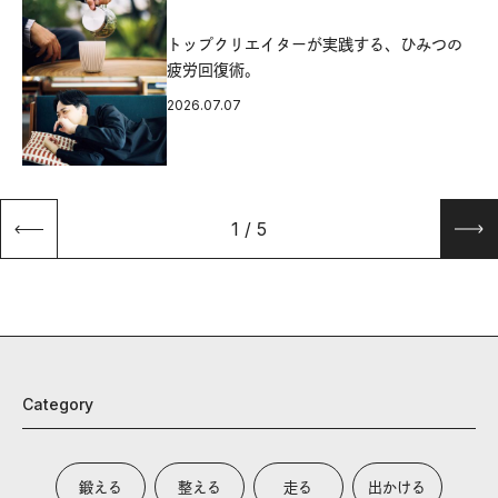
源
トップクリエイターが実践する、ひみつの
疲労回復術。
2026.07.07
1
/
5
Category
鍛える
整える
走る
出かける