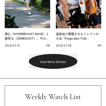
弾む〈HYPERBOOST EDGE〉と
温泉地で開催されたトレランの
軽快な〈ZENBOOST〉。今の時
大会「Kaga Spa Trail
代に寄り添うアディダスが打ち
Endurance 100 by UTMB」。本
2026.07.31
PR
2026.07.28
PR
出した新機軸。
戦を夢見るランナーたちの奮闘
を追った。
View More Articles
Weekly Watch List