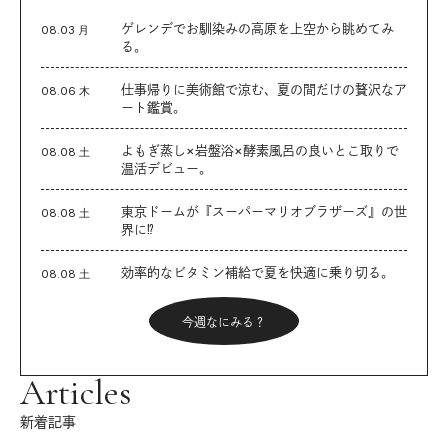
ゲレンデでお馴染みの高原を上空から眺めてみ
08.03 月
る。
仕事帰りに美術館で涼む、夏の間だけの贅沢なア
08.06 木
ート鑑賞。
よもぎ蒸し×岩盤浴×酵素風呂の良いとこ取りで
08.08 土
温活デビュー。
東京ドームが『スーパーマリオブラザーズ』の世
08.08 土
界に⁉︎
効率的なビタミン補給で夏を快適に乗り切る。
08.08 土
今週なにみる？
Articles
新着記事