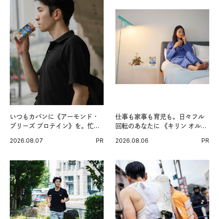
いつもカバンに《アーモンド・
仕事も家事も育児も。日々フル
ブリーズ プロテイン》を。忙し
回転のあなたに 《キリン オルニ
い毎日の簡単コンディショニン
チンPRO》という新習慣。
2026.08.07
PR
2026.08.06
PR
グ習慣。