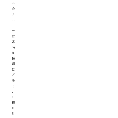
ス
の
メ
ニ
ュ
ー
は
常
時
8
種
類
ほ
ど
あ
り
、
1
種
¥
5