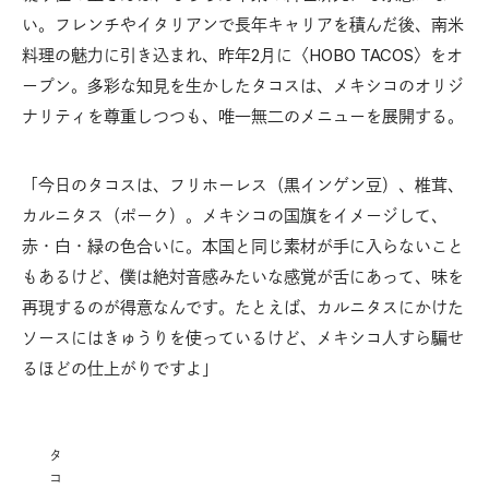
い。フレンチやイタリアンで長年キャリアを積んだ後、南米
料理の魅力に引き込まれ、昨年2月に〈HOBO TACOS〉をオ
ープン。多彩な知見を生かしたタコスは、メキシコのオリジ
ナリティを尊重しつつも、唯一無二のメニューを展開する。
「今日のタコスは、フリホーレス（黒インゲン豆）、椎茸、
カルニタス（ポーク）。メキシコの国旗をイメージして、
赤・白・緑の色合いに。本国と同じ素材が手に入らないこと
もあるけど、僕は絶対音感みたいな感覚が舌にあって、味を
再現するのが得意なんです。たとえば、カルニタスにかけた
ソースにはきゅうりを使っているけど、メキシコ人すら騙せ
るほどの仕上がりですよ」
タ
コ