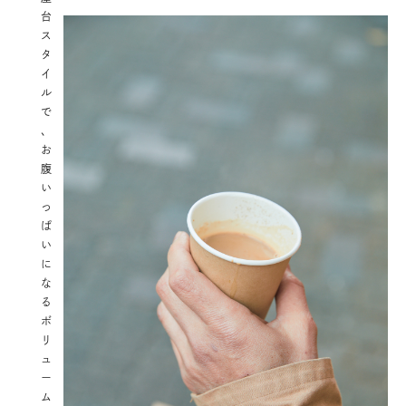
台
ス
タ
イ
ル
で
、
お
腹
い
っ
ぱ
い
に
な
る
ボ
リ
ュ
ー
ム