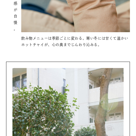
感
が
自
慢
。
飲み物メニューは季節ごとに変わる。寒い冬には甘くて温かい
ホットチャイが、心の奥までじんわり沁みる。