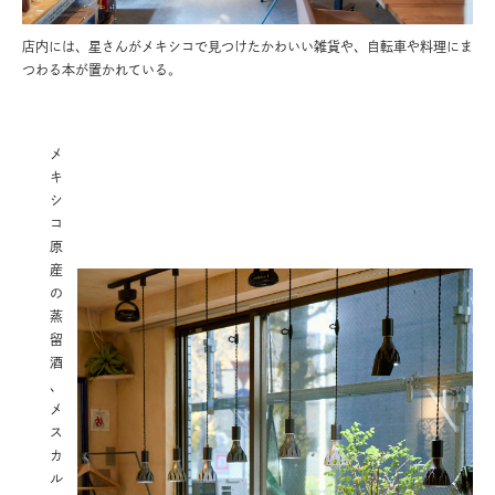
店内には、星さんがメキシコで見つけたかわいい雑貨や、自転車や料理にま
つわる本が置かれている。
メ
キ
シ
コ
原
産
の
蒸
留
酒
、
メ
ス
カ
ル