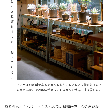
は
4
0
種
類
以
上
を
取
り
揃
え
て
い
る
。
メスカルの原料であるアガベも並ぶ。もともと植物が好きだっ
た星さんは、その興味が高じてメスカルの世界に辿り着いた。
凝り性の星さんは、もちろん本業の料理研究にも余念がな