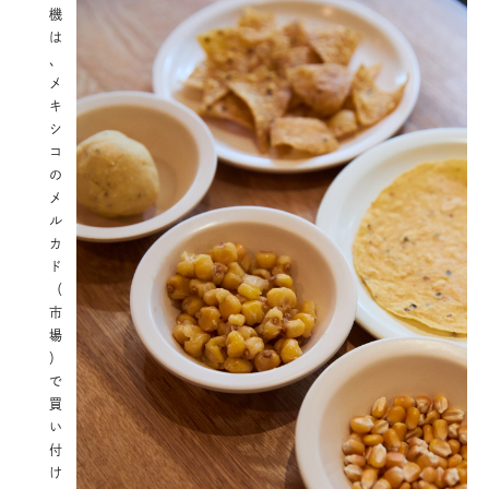
機
は
、
メ
キ
シ
コ
の
メ
ル
カ
ド
（
市
場
）
で
買
い
付
け