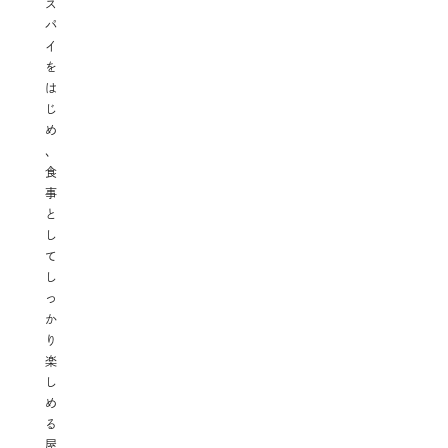
ス
パ
イ
を
は
じ
め
、
食
事
と
し
て
し
っ
か
り
楽
し
め
る
屋