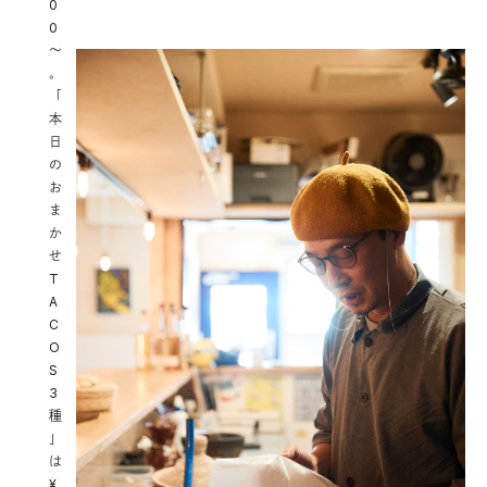
0
0
〜
。
「
本
日
の
お
ま
か
せ
T
A
C
O
S
3
種
」
は
¥