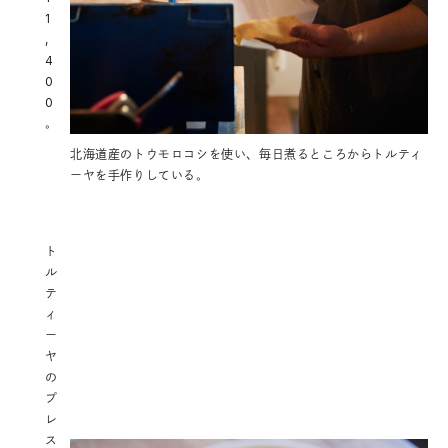
1
,
4
0
0
。
北海道産のトウモロコシを使い、毎日煮るところからトルティ
ーヤを手作りしている。
ト
ル
テ
ィ
ー
ヤ
の
プ
レ
ス