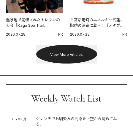
温泉地で開催されたトレランの
日常活動時のエネルギー代謝、
大会「Kaga Spa Trail
脂肪の消費に着目！《メタプラ
Endurance 100 by UTMB」。本
ス ウエスト》で始める体メンテ
2026.07.28
PR
2026.07.23
PR
戦を夢見るランナーたちの奮闘
習慣。
を追った。
View More Articles
Weekly Watch List
ゲレンデでお馴染みの高原を上空から眺めてみ
08.03 月
る。