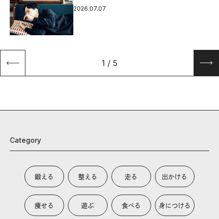
2026.07.07
1
/
5
Category
鍛える
整える
走る
出かける
痩せる
遊ぶ
食べる
身につける