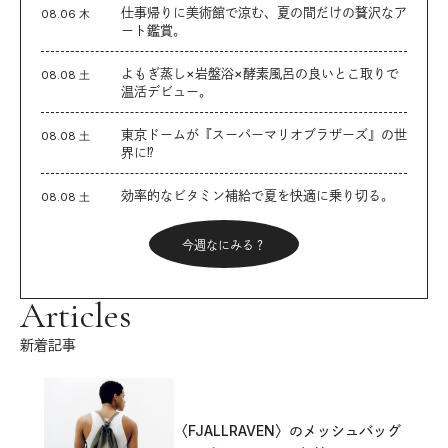
仕事帰りに美術館で涼む、夏の間だけの贅沢なア
08.06 木
ート鑑賞。
よもぎ蒸し×岩盤浴×酵素風呂の良いとこ取りで
08.08 土
温活デビュー。
東京ドームが『スーパーマリオブラザーズ』の世
08.08 土
界に⁉︎
効率的なビタミン補給で夏を快適に乗り切る。
08.08 土
今週なにみる？
Articles
新着記事
〈FJALLRAVEN〉のメッシュバッグ