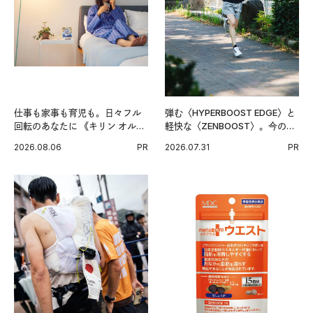
仕事も家事も育児も。日々フル
弾む〈HYPERBOOST EDGE〉と
回転のあなたに 《キリン オルニ
軽快な〈ZENBOOST〉。今の時
チンPRO》という新習慣。
代に寄り添うアディダスが打ち
2026.08.06
PR
2026.07.31
PR
出した新機軸。