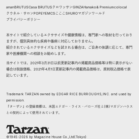
anan
BRUTUS
Casa BRUTUS
クロワッサン
GINZA
Hanako
& Premium
colocal
クウネル・サロン
POPEYE
MCS
こここ
SHURO
マガジンワールド
プライバシーポリシー
本サイトで紹介しているエクササイズや健康情報は、専門家への取材を行っており
ますが、個別具体的な疾病や傷病に対応しておりません。
紹介されているエクササイズなどを試される場合は、ご自身の体調に応じて、専門
家や医療機関への相談をお勧めします。
当サイトでは、2021年3月31日以前更新記事内の掲載商品価格等は特に表示がない
場合は税抜価格、2021年4月1日更新記事内の掲載商品価格は、原則税込価格で表
記しています。
Trademark TARZAN owned by EDGAR RICE BURROUGHS,INC. and used by
permission.
『ターザン』の登録商標は、米国エドガー・ライス・バローズ社と(株)マガジンハウス
との契約によって使用されています。
©1945-
2026
by Magazine House Co.,Ltd(Tokyo)