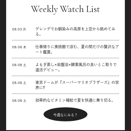
Weekly Watch List
ゲレンデでお馴染みの高原を上空から眺めてみ
08.03 月
る。
仕事帰りに美術館で涼む、夏の間だけの贅沢なア
08.06 木
ート鑑賞。
よもぎ蒸し×岩盤浴×酵素風呂の良いとこ取りで
08.08 土
温活デビュー。
東京ドームが『スーパーマリオブラザーズ』の世
08.08 土
界に⁉︎
効率的なビタミン補給で夏を快適に乗り切る。
08.08 土
今週なにみる？