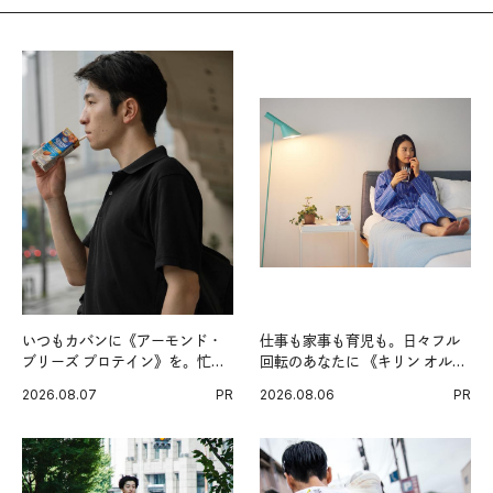
いつもカバンに《アーモンド・
仕事も家事も育児も。日々フル
ブリーズ プロテイン》を。忙し
回転のあなたに 《キリン オルニ
い毎日の簡単コンディショニン
チンPRO》という新習慣。
2026.08.07
PR
2026.08.06
PR
グ習慣。