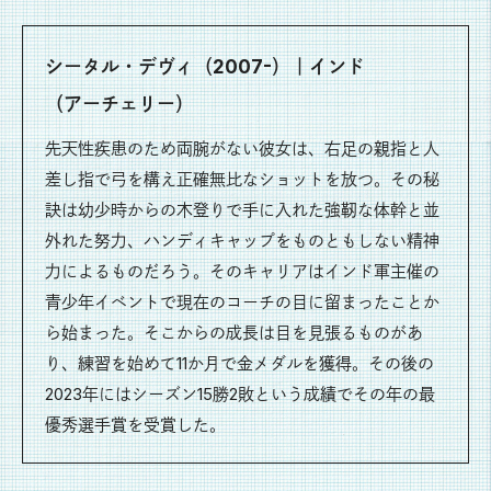
シータル・デヴィ（2007-）｜インド
（アーチェリー）
先天性疾患のため両腕がない彼女は、右足の親指と人
差し指で弓を構え正確無比なショットを放つ。その秘
訣は幼少時からの木登りで手に入れた強靭な体幹と並
外れた努力、ハンディキャップをものともしない精神
力によるものだろう。そのキャリアはインド軍主催の
青少年イベントで現在のコーチの目に留まったことか
ら始まった。そこからの成長は目を見張るものがあ
り、練習を始めて11か月で金メダルを獲得。その後の
2023年にはシーズン15勝2敗という成績でその年の最
優秀選手賞を受賞した。