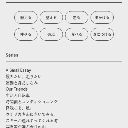
鍛える
整える
走る
出かける
痩せる
遊ぶ
食べる
身につける
Series
A Small Essay
履きたい、走りたい
運動と身だしなみ
Our Friends
生活と自転車
時間割とコンディショニング
怪我こそ、私。
ウチサカさんにきいてみる。
スキーが連れてってくれる町
写真家が選ぶ今月の山