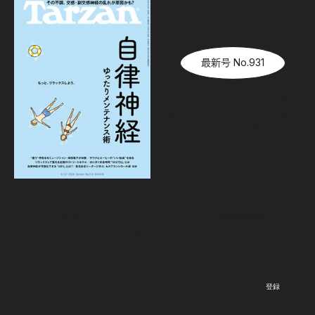
最新号 No.931
『Tarzan』No.931「自律神
経ゆったりメンテナンス術」
08.06（木）
発売
Newsletter
『Tarzan』本誌および『Tarzan Web』にまつわる最新情報がメー
ルで届く。ニュースレター会員向けの特別なイベント・プレゼン
トも。
登録