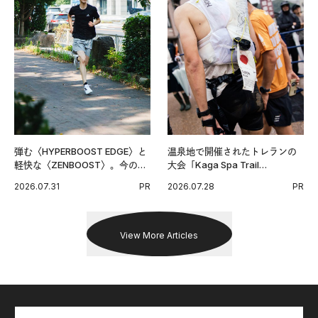
弾む〈HYPERBOOST EDGE〉と
温泉地で開催されたトレランの
軽快な〈ZENBOOST〉。今の時
大会「Kaga Spa Trail
代に寄り添うアディダスが打ち
Endurance 100 by UTMB」。本
2026.07.31
PR
2026.07.28
PR
出した新機軸。
戦を夢見るランナーたちの奮闘
を追った。
View More Articles