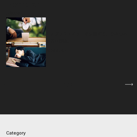
Popular
人気記事
源
トップクリエイターが実践する、ひみつの
疲労回復術。
2026.07.07
1
/
5
Category