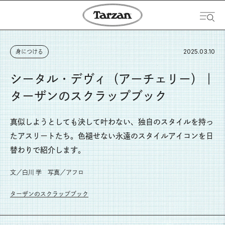
2025.03.10
身につける
シータル・デヴィ（アーチェリー）｜
ターザンのスクラップブック
真似しようとしても決して叶わない、独自のスタイルを持っ
たアスリートたち。色褪せない永遠のスタイルアイコンを日
替わりで紹介します。
文／白川 学 写真／アフロ
ターザンのスクラップブック