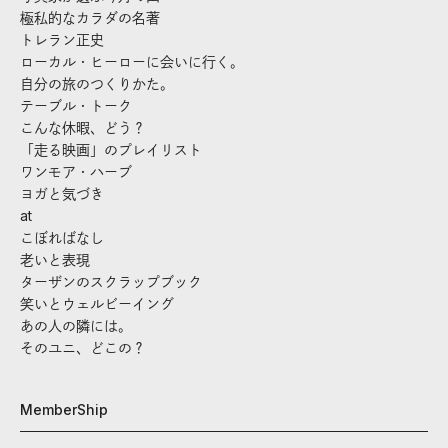
極私的なカラダの名著
トレラン正史
ローカル・ヒーローに会いに行く。
自分の旅のつくりかた。
テーブル・トーク
こんな休暇、どう？
「走る映画」のプレイリスト
ワンモア・ハーブ
ヨガと気づき
at
こぼればなし
老いと表現
ターザンのスクラップブック
笑いとウェルビーイング
あの人の隣には。
そのユニ、どこの？
MemberShip