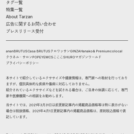
タグ一覧
特集一覧
About Tarzan
広告に関するお問い合わせ
プレスリリース受付
anan
BRUTUS
Casa BRUTUS
クロワッサン
GINZA
Hanako
& Premium
colocal
クウネル・サロン
POPEYE
MCS
こここ
SHURO
マガジンワールド
プライバシーポリシー
本サイトで紹介しているエクササイズや健康情報は、専門家への取材を行っており
ますが、個別具体的な疾病や傷病に対応しておりません。
紹介されているエクササイズなどを試される場合は、ご自身の体調に応じて、専門
家や医療機関への相談をお勧めします。
当サイトでは、2021年3月31日以前更新記事内の掲載商品価格等は特に表示がない
場合は税抜価格、2021年4月1日更新記事内の掲載商品価格は、原則税込価格で表
記しています。