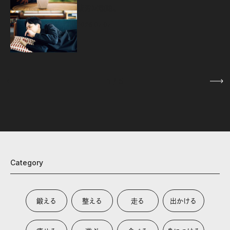
疲労回復術。
2026.07.07
1
/
5
Category
鍛える
整える
走る
出かける