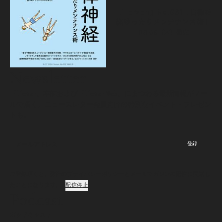
『Tarzan』No.931「自律神
経ゆったりメンテナンス術」
08.06（木）
発売
Newsletter
『Tarzan』本誌および『Tarzan Web』にまつわる最新情報がメー
ルで届く。ニュースレター会員向けの特別なイベント・プレゼン
トも。
登録
ご登録頂くと、弊社のプライバシーポリシーとメールマガジンの配信に同意し
たことになります。
配信停止
Podcast
ポッドキャスト