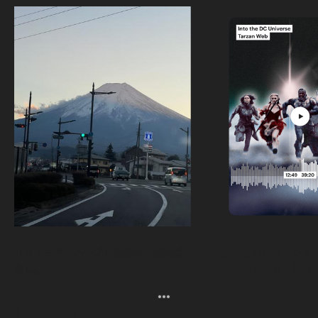
「ワンモア・ハーブ」取材のこぼれば
「走る映画」のプレイリス
なし。
スーパーヒーロー役っ
よ。
Category