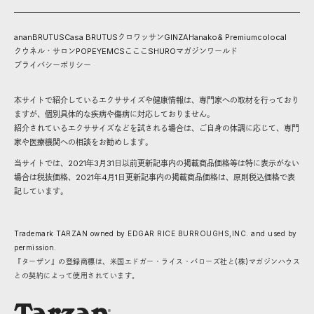
anan
BRUTUS
Casa BRUTUS
クロワッサン
GINZA
Hanako
& Premium
colocal
クウネル・サロン
POPEYE
MCS
こここ
SHURO
マガジンワールド
プライバシーポリシー
本サイトで紹介しているエクササイズや健康情報は、専門家への取材を行っており
ますが、個別具体的な疾病や傷病に対応しておりません。
紹介されているエクササイズなどを試される場合は、ご自身の体調に応じて、専門
家や医療機関への相談をお勧めします。
当サイトでは、2021年3月31日以前更新記事内の掲載商品価格等は特に表示がない
場合は税抜価格、2021年4月1日更新記事内の掲載商品価格は、原則税込価格で表
記しています。
Trademark TARZAN owned by EDGAR RICE BURROUGHS,INC. and used by
permission.
『ターザン』の登録商標は、米国エドガー・ライス・バローズ社と(株)マガジンハウス
との契約によって使用されています。