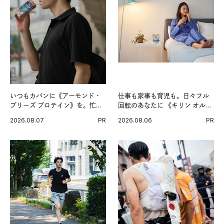
いつもカバンに《アーモンド・
仕事も家事も育児も。日々フル
ブリーズ プロテイン》を。忙し
回転のあなたに 《キリン オルニ
い毎日の簡単コンディショニン
チンPRO》という新習慣。
2026.08.07
PR
2026.08.06
PR
グ習慣。