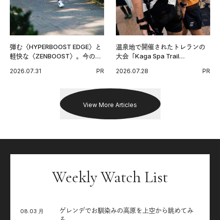
弾む〈HYPERBOOST EDGE〉と
温泉地で開催されたトレランの
軽快な〈ZENBOOST〉。今の時
大会「Kaga Spa Trail
代に寄り添うアディダスが打ち
Endurance 100 by UTMB」。本
2026.07.31
PR
2026.07.28
PR
出した新機軸。
戦を夢見るランナーたちの奮闘
を追った。
View More Articles
Weekly Watch List
ゲレンデでお馴染みの高原を上空から眺めてみ
08.03 月
る。