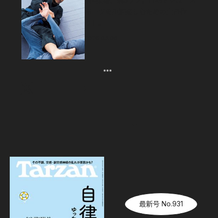
週4柔術、週3ラン。自宅トレは「ス
ポーツを生涯楽しむための土台作
り」。
2026.08.06
最新号 No.931