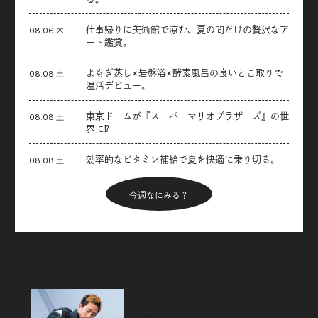
仕事帰りに美術館で涼む、夏の間だけの贅沢なア
08.06 木
ート鑑賞。
よもぎ蒸し×岩盤浴×酵素風呂の良いとこ取りで
08.08 土
温活デビュー。
東京ドームが『スーパーマリオブラザーズ』の世
08.08 土
界に⁉︎
効率的なビタミン補給で夏を快適に乗り切る。
08.08 土
今週なにみる？
Articles
新着記事