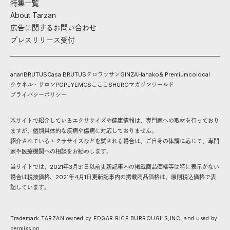
特集一覧
About Tarzan
広告に関するお問い合わせ
プレスリリース受付
anan
BRUTUS
Casa BRUTUS
クロワッサン
GINZA
Hanako
& Premium
colocal
クウネル・サロン
POPEYE
MCS
こここ
SHURO
マガジンワールド
プライバシーポリシー
本サイトで紹介しているエクササイズや健康情報は、専門家への取材を行っており
ますが、個別具体的な疾病や傷病に対応しておりません。
紹介されているエクササイズなどを試される場合は、ご自身の体調に応じて、専門
家や医療機関への相談をお勧めします。
当サイトでは、2021年3月31日以前更新記事内の掲載商品価格等は特に表示がない
場合は税抜価格、2021年4月1日更新記事内の掲載商品価格は、原則税込価格で表
記しています。
Trademark TARZAN owned by EDGAR RICE BURROUGHS,INC. and used by
permission.