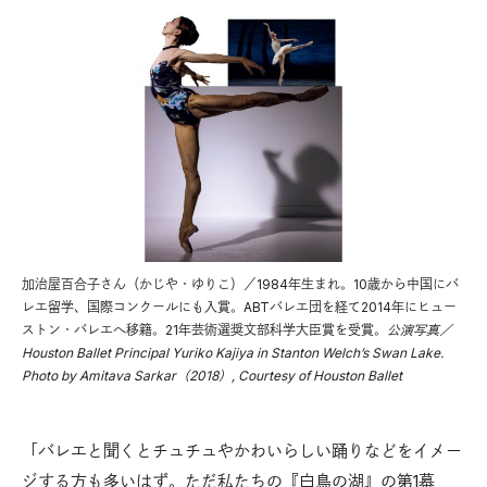
加治屋百合子さん（かじや・ゆりこ）／1984年生まれ。10歳から中国にバ
レエ留学、国際コンクールにも入賞。ABTバレエ団を経て2014年にヒュー
ストン・バレエへ移籍。21年芸術選奨文部科学大臣賞を受賞。
公演写真／
Houston Ballet Principal Yuriko Kajiya in Stanton Welch’s Swan Lake.
Photo by Amitava Sarkar（2018）, Courtesy of Houston Ballet
「バレエと聞くとチュチュやかわいらしい踊りなどをイメー
ジする方も多いはず。ただ私たちの『白鳥の湖』の第1幕