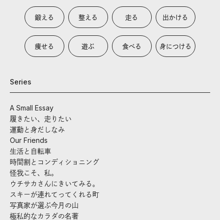
鍛える
整える
走る
出かける
痩せる
遊ぶ
食べる
身につける
Series
A Small Essay
履きたい、走りたい
運動と身だしなみ
Our Friends
生活と自転車
時間割とコンディショニング
怪我こそ、私。
ウチサカさんにきいてみる。
スキーが連れてってくれる町
写真家が選ぶ今月の山
極私的なカラダの名著