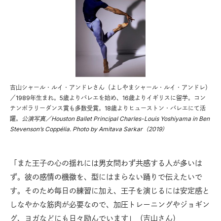
吉山シャール・ルイ・アンドレさん（よしやまシャール・ルイ・アンドレ）
／1989年生まれ。5歳よりバレエを始め、16歳よりイギリスに留学。コン
テンポラリーダンス賞も多数受賞。18歳よりヒューストン・バレエにて活
躍。
公演写真／Houston Ballet Principal Charles-Louis Yoshiyama in Ben
Stevenson’s Coppélia. Photo by Amitava Sarkar（2019）
「また王子の心の揺れには男女問わず共感する人が多いは
ず。彼の感情の機微を、型にはまらない踊りで伝えたいで
す。そのため毎日の練習に加え、王子を演じるには安定感と
しなやかな筋肉が必要なので、加圧トレーニングやジョギン
グ、ヨガなどにも日々励んでいます」（吉山さん）