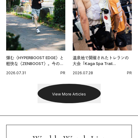
弾む〈HYPERBOOST EDGE〉と
温泉地で開催されたトレランの
軽快な〈ZENBOOST〉。今の時
大会「Kaga Spa Trail
代に寄り添うアディダスが打ち
Endurance 100 by UTMB」。本
2026.07.31
PR
2026.07.28
PR
出した新機軸。
戦を夢見るランナーたちの奮闘
を追った。
View More Articles