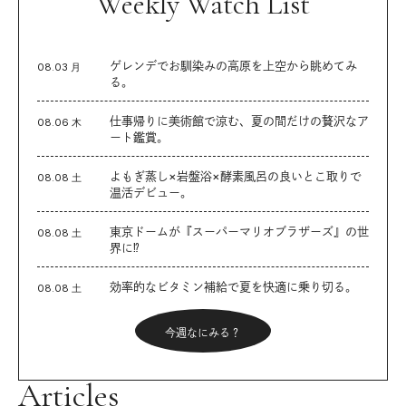
Weekly Watch List
ゲレンデでお馴染みの高原を上空から眺めてみ
08.03 月
る。
仕事帰りに美術館で涼む、夏の間だけの贅沢なア
08.06 木
ート鑑賞。
よもぎ蒸し×岩盤浴×酵素風呂の良いとこ取りで
08.08 土
温活デビュー。
東京ドームが『スーパーマリオブラザーズ』の世
08.08 土
界に⁉︎
効率的なビタミン補給で夏を快適に乗り切る。
08.08 土
今週なにみる？
Articles