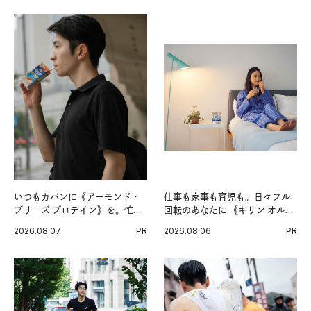
いつもカバンに《アーモンド・
仕事も家事も育児も。日々フル
ブリーズ プロテイン》を。忙し
回転のあなたに 《キリン オルニ
い毎日の簡単コンディショニン
チンPRO》という新習慣。
2026.08.07
PR
2026.08.06
PR
グ習慣。