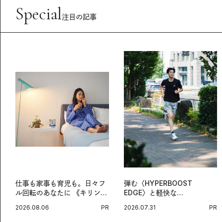
Special
注目の記事
仕事も家事も育児も。日々フ
弾む〈HYPERBOOST
ル回転のあなたに 《キリン
EDGE〉と軽快な
オルニチンPRO》という新習
〈ZENBOOST〉。今の時代
2026.08.06
PR
2026.07.31
PR
慣。
に寄り添うアディダスが打ち
出した新機軸。