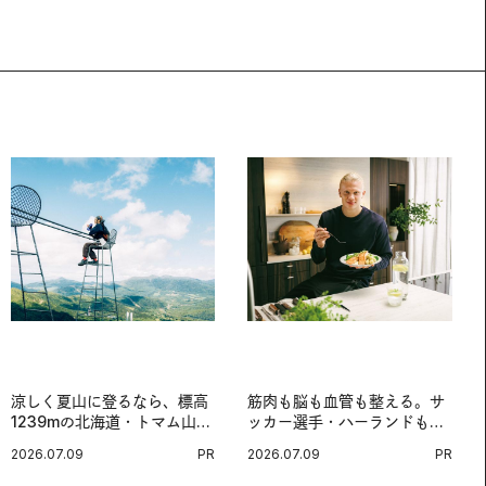
涼しく夏山に登るなら、標高
筋肉も脳も血管も整える。サ
1239mの北海道・トマム山で
ッカー選手・ハーランドも注
旅登山へ。
目する、ノルウェーサーモン
2026.07.09
PR
2026.07.09
PR
＆サバの“最強アスリート
食”。