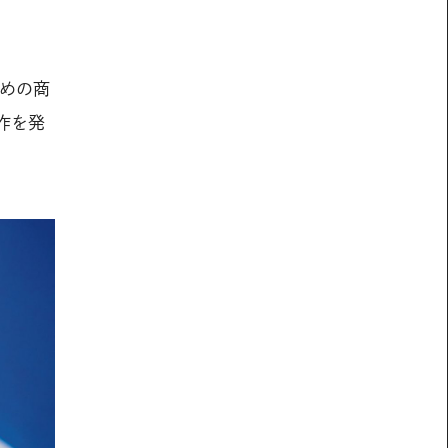
ための商
作を発