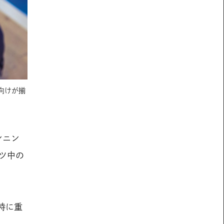
向けが揃
ンニン
ツ中の
特に重