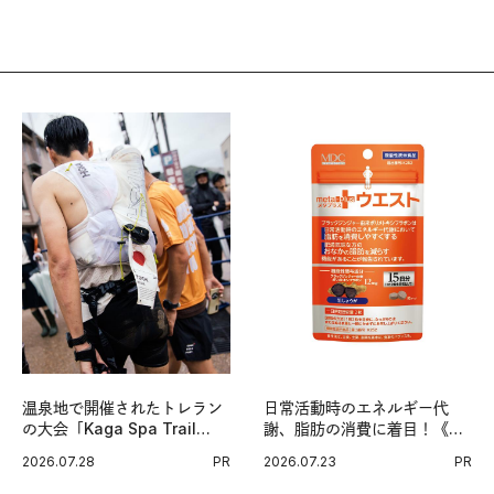
温泉地で開催されたトレラン
日常活動時のエネルギー代
の大会「Kaga Spa Trail
謝、脂肪の消費に着目！《メ
Endurance 100 by
タプラス ウエスト》で始める
2026.07.28
PR
2026.07.23
PR
UTMB」。本戦を夢見るラン
体メンテ習慣。
ナーたちの奮闘を追った。